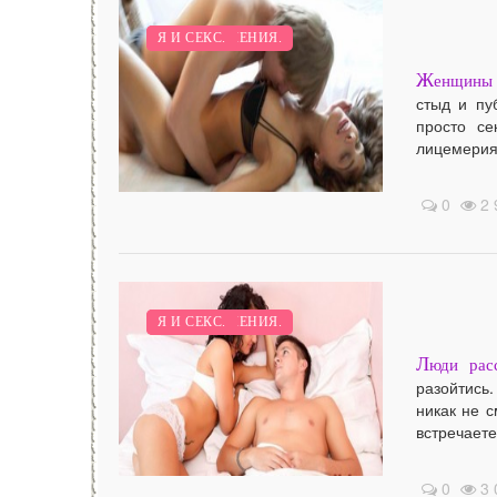
Я И ОТНОШЕНИЯ.
Я И СЕКС.
Ж
енщины в
стыд и пу
просто се
лицемерия,
/
0
2 
Я И ОТНОШЕНИЯ.
Я И СЕКС.
Л
юди рас
разойтись
никак не с
встречаетес
/
0
3 