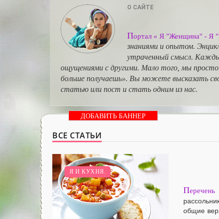
О САЙТЕ
П
ортал « Я "Женщина" - Я 
знаниями и опытом. Энцик
утраченный смысл. Каждый
ощущениями с другими. Мало того, мы просто
больше получаешь». Вы можете высказать сво
статью или пост и стать одним из нас.
ДОБАВИТЬ БАННЕР
ВСЕ СТАТЬИ
Я И КУХНЯ.
П
еречен
рассольни
общие вер