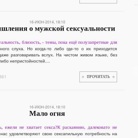
16-ИЮН-2014, 18:10
шления о мужской сексуальности
суальность, близость, - темы, пока ещё полузапретные для
чного слуха. Но когда-то либо где-то о их приходится
даже разговаривать вслух. На чистом живом языке, без
либо непристойностей....
361
ПРОЧИТАТЬ
16-ИЮН-2014, 18:10
Мало огня
ь, ежели не хватает секса?К раскаянию, далековато не
 нас удовлетворяют свою сексапильную потребность на