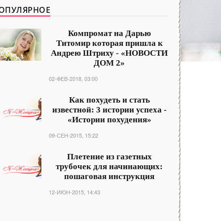
ОПУЛЯРНОЕ
Компромат на Дарью
Титомир которая пришла к
Андрею Штриху - «НОВОСТИ
ДОМ 2»
02-ФЕВ-2018, 03:00
Как похудеть и стать
известной: 3 истории успеха -
«Истории похудения»
09-СЕН-2015, 15:22
Плетение из газетных
трубочек для начинающих:
пошаговая инструкция
12-ИЮН-2015, 14:43