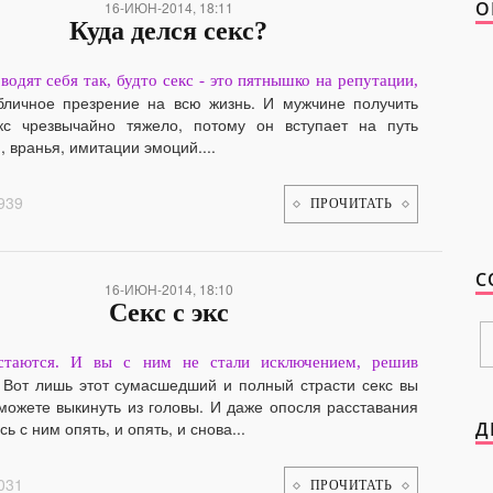
О
16-ИЮН-2014, 18:11
Куда делся секс?
одят себя так, будто секс - это пятнышко на репутации,
бличное презрение на всю жизнь. И мужчине получить
кс чрезвычайно тяжело, потому он вступает на путь
 вранья, имитации эмоций....
939
ПРОЧИТАТЬ
С
16-ИЮН-2014, 18:10
Секс с экс
стаются. И вы с ним не стали исключением, решив
. Вот лишь этот сумасшедший и полный страсти секс вы
можете выкинуть из головы. И даже опосля расставания
ь с ним опять, и опять, и снова...
Д
031
ПРОЧИТАТЬ