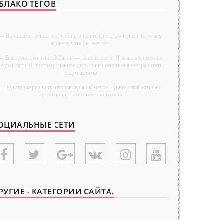
БЛАКО ТЕГОВ
-- Начинайте делать все, что вы можете сделать – и даже то, о чем
можете хотя бы мечтать.
-- Все дело в мыслях. Мысль — начало всего. И мыслями можно
управлять. И поэтому главное дело совершенствования: работать
над мыслями.
-- Идите уверенно по направлению к мечте. Живите той жизнью,
которую вы сами себе придумали.
-- Самое большое богатство — это ум. Самая большая нищета —
глупость. Из всех страхов самый пугающий — самолюбование.
ОЦИАЛЬНЫЕ СЕТИ
-- Лучшее, что можно сделать с хорошим советом, это пропустить
его мимо ушей. Он никогда не бывает полезен никому, кроме того,
кто его дал.
-- Люблю давать советы и очень не люблю, когда их дают мне.
{UNIPLACE}
РУГИЕ - КАТЕГОРИИ САЙТА.