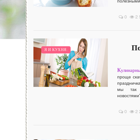
полезными.
0
2 
По
Я И КУХНЯ.
К
улинарны
проще ска
праздничка
мы так 
новостями?
0
2 