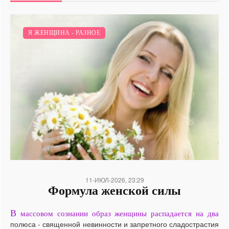
Я И СЕКС.
Я ЖЕНЩИНА - РАЗНОЕ
/
11-ИЮЛ-2026, 23:29
Формула женской силы
В
массовом сознании образ женщины распадается на два
полюса - священной невинности и запретного сладострастия