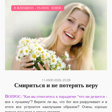
ПСИХОЛОГИЯ И ОТНОШЕНИЯ.
Я ЖЕНЩИНА - РАЗНОЕ
/
11-ИЮЛ-2026, 23:28
Смириться и не потерять веру
В
ОПРОС: "Как вы относитесь к парадигме "что ни делается -
все к лучшему"? Верите ли вы, что бог все разруливает и в
итоге все устроится наилучшим образом? Очень хорошо
помню ваш пост о смене квартир......