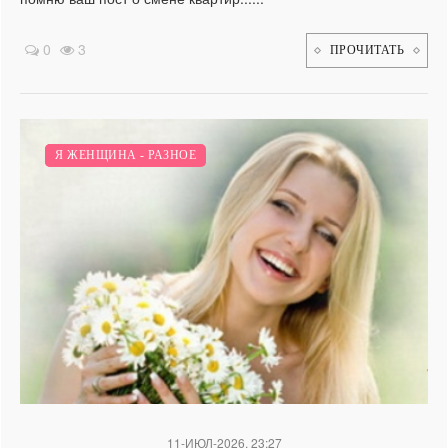
0
3
ПРОЧИТАТЬ
Я И БИЗНЕС.
Я ЖЕНЩИНА - РАЗНОЕ
/
11-ИЮЛ-2026, 23:27