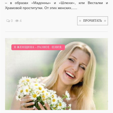
– в образах «Мадонны» и «Шлюхи», или Весталки и
Храмовой проститутки. От этих женских......
0
4
ПРОЧИТАТЬ
ПСИХОЛОГИЯ И ОТНОШЕНИЯ.
Я ЖЕНЩИНА - РАЗНОЕ
/