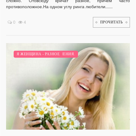
сложно. Отовсюду кричат разное, причем часто
противоположное.На одном углу ринга любители......
0
4
ПРОЧИТАТЬ
ПСИХОЛОГИЯ И ОТНОШЕНИЯ.
Я ЖЕНЩИНА - РАЗНОЕ
/