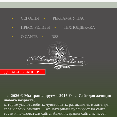
Истории из жизни.
Я и Отношения.
Я как Звезда.
Я и Красота.
СЕГОДНЯ
РЕКЛАМА У НАС
Я и Мода.
Досуг и хобби..
ПРЕСС РЕЛИЗЫ
ТЕХПОДДЕРЖКА
Я и Ищу ответа.
Я и Секс.
О САЙТЕ
RSS
Я и Кухня.
Я и Муж.
Я и Дети.
Я и Здоровье.
Я и Дом.
Я Женщина - Разное.
ДОБАВИТЬ БАННЕР
→
2026
© Мы транслируем с 2016 © → Сайт для женщин
любого возраста,
которые умеют любить, чувствовать, размышлять и жить для
себя и своих близких... Все материалы публикуют на сайте
гости и пользователи сайта. Администрация сайта не несет