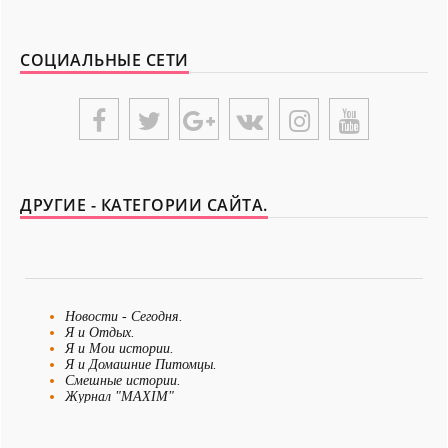
-- Самое большое богатство — это ум. Самая большая нищета — глупость.
Из всех страхов самый пугающий — самолюбование.
СОЦИАЛЬНЫЕ СЕТИ
-- Лучшее, что можно сделать с хорошим советом, это пропустить его мимо
ушей. Он никогда не бывает полезен никому, кроме того, кто его дал.
-- Люблю давать советы и очень не люблю, когда их дают мне.
{UNIPLACE}
ДРУГИЕ - КАТЕГОРИИ САЙТА.
Новости - Сегодня.
Я и Отдых.
Я и Мои истории.
Я и Домашние Питомцы.
Смешные истории.
Журнал "MAXIM"
Я Невеста
Я и Бизнес.
Я и Рукоделие.