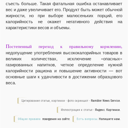
съесть больше. Такая фатальная ошибка останавливает
вес и даже увеличивает его. Продукт быть может обычной
жирности, но при выборе малюсеньких порций, его
калорийность не окажет негативного действия на
характеристики весов и объемы.
П
остепенный переход к правильному кормлению,
недопущение употребления высококалорийных товаров в
великих количествах, исключение «опасных»
газированных напитков, четкое определение нужной
калорийности рациона и повышение активности — вот
основные шаги к удачливости в достижении образцового
веса.
Цитирование статьи, картинки - фото скриншот -
Rambler News Service.
Иллюстрация к статье -
Яндекс. Картинки.
Общие правила
поведения на сайте.
Есть вопросы.
Напишите нам.