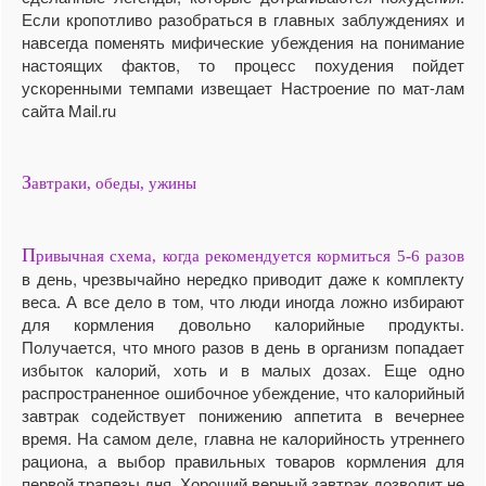
Если кропотливо разобраться в главных заблуждениях и
навсегда поменять мифические убеждения на понимание
настоящих фактов, то процесс похудения пойдет
ускоренными темпами извещает Настроение по мат-лам
сайта Mail.ru
З
автраки, обеды, ужины
П
ривычная схема, когда рекомендуется кормиться 5-6 разов
в день, чрезвычайно нередко приводит даже к комплекту
веса. А все дело в том, что люди иногда ложно избирают
для кормления довольно калорийные продукты.
Получается, что много разов в день в организм попадает
избыток калорий, хоть и в малых дозах. Еще одно
распространенное ошибочное убеждение, что калорийный
завтрак содействует понижению аппетита в вечернее
время. На самом деле, главна не калорийность утреннего
рациона, а выбор правильных товаров кормления для
первой трапезы дня. Хороший верный завтрак дозволит не