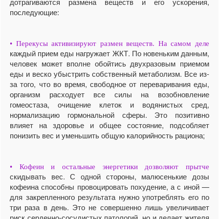
дотрагиваются размена веществ и его ускорения,
последующие:
• Перекусы активизируют размен веществ. На самом деле
каждый прием еды нагружает ЖКТ. По новеньким данным,
человек может вполне обойтись двухразовым приемом
еды и веско убыстрить собственный метаболизм. Все из-
за того, что во время, свободное от переваривания еды,
организм расходует все силы на возобновление
гомеостаза, очищение клеток и водянистых сред,
нормализацию гормональной сферы. Это позитивно
влияет на здоровье и общее состояние, подсобляет
понизить вес и уменьшить общую калорийность рациона;
• Кофеин и остальные энергетики дозволяют прытче
скидывать вес. С одной стороны, малюсенькие дозы
кофеина способны провоцировать похудение, а с иной —
для закрепленного результата нужно употреблять его по
три раза в день. Это не совершенно лишь увеличивает
риск сердечно-сосудистых патологий, но и делает жителя