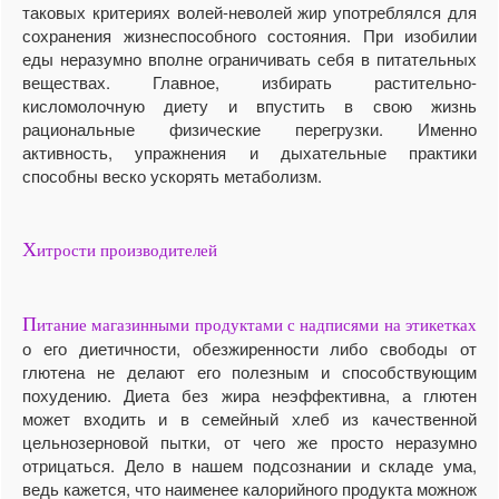
таковых критериях волей-неволей жир употреблялся для
сохранения жизнеспособного состояния. При изобилии
еды неразумно вполне ограничивать себя в питательных
веществах. Главное, избирать растительно-
кисломолочную диету и впустить в свою жизнь
рациональные физические перегрузки. Именно
активность, упражнения и дыхательные практики
способны веско ускорять метаболизм.
Х
итрости производителей
П
итание магазинными продуктами с надписями на этикетках
о его диетичности, обезжиренности либо свободы от
глютена не делают его полезным и способствующим
похудению. Диета без жира неэффективна, а глютен
может входить и в семейный хлеб из качественной
цельнозерновой пытки, от чего же просто неразумно
отрицаться. Дело в нашем подсознании и складе ума,
ведь кажется, что наименее калорийного продукта можнож