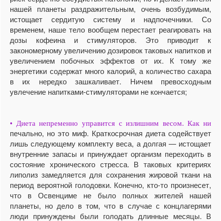
нашей планеты раздражительным, очень возбудимым,
истощает сердитую систему и надпочечники. Со
временем, наше тело вообщем перестает реагировать на
дозы кофеина и стимуляторов. Это приводит к
закономерному увеличению дозировок таковых напитков и
увеличением побочных эффектов от их. К тому же
энергетики содержат много калорий, а количество сахара
в их нередко зашкаливает. Ничем превосходным
увлечение напитками-стимуляторами не кончается;
• Диета непременно управится с излишним весом. Как ни
печально, но это миф. Краткосрочная диета содействует
лишь следующему комплекту веса, а долгая — истощает
внутренние запасы и принуждает организм переходить в
состояние хронического стресса. В таковых критериях
липолиз замедляется для сохранения жировой ткани на
период вероятной голодовки. Конечно, кто-то произнесет,
что в Освенциме не было полных жителей нашей
планеты, но дело в том, что в случае с концлагерями
люди принуждены были голодать длинные месяцы. В