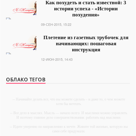
Как похудеть и стать известной: 3
истории успеха - «Истории
похудения»
09-СЕН-2015, 15:22
Плетение из газетных трубочек для
начинающих: пошаговая
инструкция
12-ИЮН-2015, 14:43
ОБЛАКО ТЕГОВ
-- Начинайте делать все, что вы можете сделать – и даже то, о чем можете
хотя бы мечтать.
-- Все дело в мыслях. Мысль — начало всего. И мыслями можно управлять.
И поэтому главное дело совершенствования: работать над мыслями.
-- Идите уверенно по направлению к мечте. Живите той жизнью, которую вы
сами себе придумали.