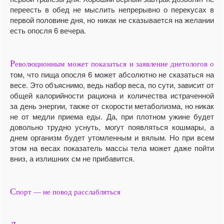
переесть в обед не мыслить непрерывно о перекусах в
первой половине дня, но никак не сказывается на желании
есть опосля 6 вечера.
Р
еволюционным может показаться и заявление диетологов о
том, что пища опосля 6 может абсолютно не сказаться на
весе. Это объяснимо, ведь набор веса, по сути, зависит от
общей калорийности рациона и количества истраченной
за день энергии, также от скорости метаболизма, но никак
не от медли приема еды. Да, при плотном ужине будет
довольно трудно уснуть, могут появляться кошмары, а
днем организм будет утомленным и вялым. Но при всем
этом на весах показатель массы тела может даже пойти
вниз, а излишних см не прибавится.
С
порт — не повод расслабляться