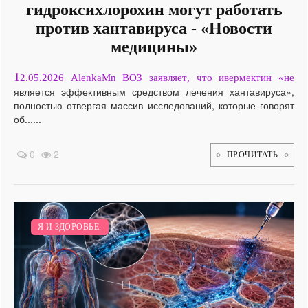
гидроксихлорохин могут работать
против хантавируса - «Новости
медицины»
1
2.05.2026 AlenkaMn ВОЗ заявляет, что ивермектин «не
является эффективным средством лечения хантавируса»,
полностью отвергая массив исследований, которые говорят
об......
0
2
ПРОЧИТАТЬ
Я И ЗДОРОВЬЕ.