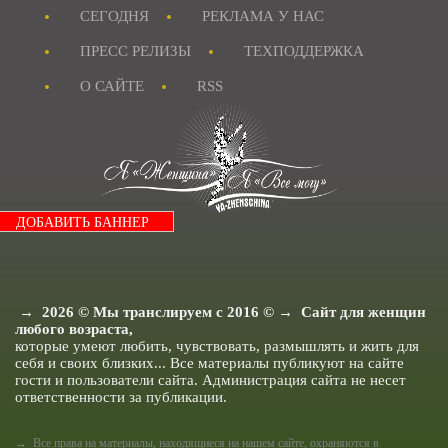
Я и Мои истории.
СЕГОДНЯ
РЕКЛАМА У НАС
Я и Домашние Питомцы.
Смешные истории.
Журнал "MAXIM"
ПРЕСС РЕЛИЗЫ
ТЕХПОДДЕРЖКА
Я Невеста
Я и Бизнес.
О САЙТЕ
RSS
Я и Рукоделие.
Рецепты для детей.
Папа и ребенок.
Анекдоты все.
Истории из жизни.
Я и Отношения.
Я как Звезда.
Я и Красота.
ДОБАВИТЬ БАННЕР
Я и Мода.
Досуг и хобби..
Я и Ищу ответа.
Я и Секс.
Я и Кухня.
Я и Муж.
→
2026
© Мы транслируем с 2016 © → Сайт для женщин
Я и Дети.
любого возраста,
Я и Здоровье.
которые умеют любить, чувствовать, размышлять и жить для
Я и Дом.
себя и своих близких... Все материалы публикуют на сайте
Я Женщина - Разное.
гости и пользователи сайта. Администрация сайта не несет
ответственности за публикации.
→ Все права на материалы, находящиеся на нашем сайте, охраняются в