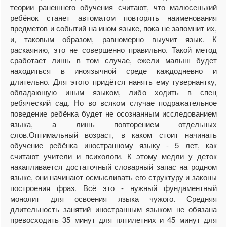
теории ранешнего обучения считают, что малюсенький
ребёнок станет автоматом повторять наименования
предметов и событий на ином языке, пока не запомнит их,
и, таковым образом, равномерно выучит язык. К
раскаянию, это не совершенно правильно. Такой метод
сработает лишь в том случае, ежели малыш будет
находиться в иноязычной среде каждодневно и
длительно. Для этого придётся нанять ему гувернантку,
обладающую иным языком, либо ходить в спец
ребяческий сад. Но во всяком случае подражательное
поведение ребёнка будет не осознанным исследованием
языка, а лишь повторением отдельных
слов.Оптимальный возраст, в каком стоит начинать
обучение ребёнка иностранному языку - 5 лет, как
считают учители и психологи. К этому медли у деток
накапливается достаточный словарный запас на родном
языке, они начинают осмысливать его структуру и законы
построения фраз. Всё это - нужный фундаментный
монолит для освоения языка чужого. Средняя
длительность занятий иностранным языком не обязана
превосходить 35 минут для пятилетних и 45 минут для