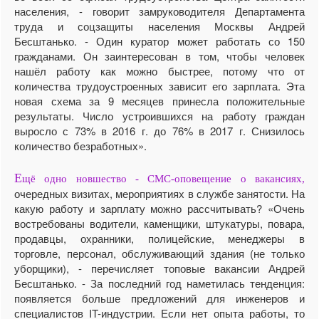
населения, - говорит замруководителя Департамента
труда и соцзащиты населения Москвы Анд­рей
Бесштанько. - Один куратор может работать со 150
гражданами. Он заинтересован в том, чтобы человек
нашёл работу как можно быстрее, потому что от
количества трудоустроенных зависит его зарплата. Эта
новая схема за 9 месяцев принесла положительные
результаты. Число устроившихся на работу граждан
выросло с 73% в 2016 г. до 76% в 2017 г. Снизилось
количество безработных».
Е
щё одно новшество - СМС-оповещение о вакансиях,
очередных визитах, мероприятиях в службе занятости. На
какую работу и зарплату можно рассчитывать? «Очень
востребованы водители, каменщики, штукатуры, повара,
продавцы, охранники, полицейские, менеджеры в
торговле, персонал, обслуживающий здания (не только
уборщики), - перечисляет топовые вакансии Андрей
Бесштанько. - За последний год наметилась тенденция:
появляется больше предложений для инженеров и
специалистов IT-индустрии. Если нет опыта работы, то