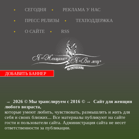
Журнал "MAXIM"
Я Невеста
СЕГОДНЯ
РЕКЛАМА У НАС
Я и Бизнес.
Я и Рукоделие.
Рецепты для детей.
ПРЕСС РЕЛИЗЫ
ТЕХПОДДЕРЖКА
Папа и ребенок.
Анекдоты все.
О САЙТЕ
RSS
Истории из жизни.
Я и Отношения.
Я как Звезда.
Я и Красота.
Я и Мода.
Досуг и хобби..
Я и Ищу ответа.
Я и Секс.
ДОБАВИТЬ БАННЕР
Я и Кухня.
Я и Муж.
Я и Дети.
Я и Здоровье.
Я и Дом.
Я Женщина - Разное.
→
2026
© Мы транслируем с 2016 © → Сайт для женщин
любого возраста,
которые умеют любить, чувствовать, размышлять и жить для
себя и своих близких... Все материалы публикуют на сайте
гости и пользователи сайта. Администрация сайта не несет
ответственности за публикации.