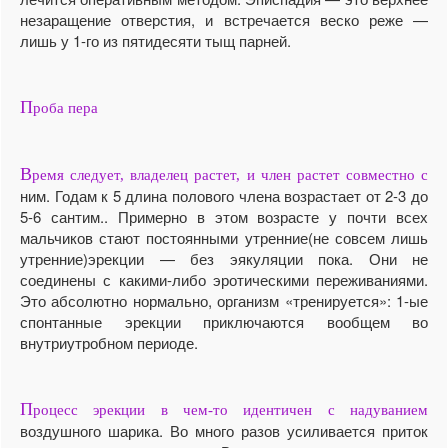
незаращение отверстия, и встречается веско реже —
лишь у 1-го из пятидесяти тыщ парней.
П
роба пера
В
ремя следует, владелец растет, и член растет совместно с
ним. Годам к 5 длина полового члена возрастает от 2-3 до
5-6 сантим.. Примерно в этом возрасте у почти всех
мальчиков стают постоянными утренние(не совсем лишь
утренние)эрекции — без эякуляции пока. Они не
соединены с какими-либо эротическими переживаниями.
Это абсолютно нормально, организм «тренируется»: 1-ые
спонтанные эрекции приключаются вообщем во
внутриутробном периоде.
П
роцесс эрекции в чем-то идентичен с надуванием
воздушного шарика. Во много разов усиливается приток