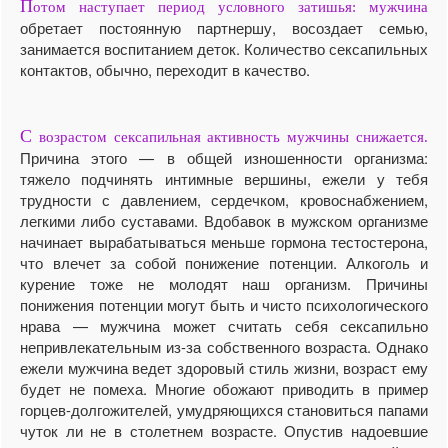
П
отом наступает период условного затишья: мужчина
обретает постоянную партнершу, восоздает семью,
занимается воспитанием деток. Количество сексапильных
контактов, обычно, переходит в качество.
С
возрастом сексапильная активность мужчины снижается.
Причина этого — в общей изношенности организма:
тяжело подчинять интимные вершины, ежели у тебя
трудности с давлением, сердечком, кровоснабжением,
легкими либо суставами. Вдобавок в мужском организме
начинает вырабатываться меньше гормона тестостерона,
что влечет за собой понижение потенции. Алкоголь и
курение тоже не молодят наш организм. Причины
понижения потенции могут быть и чисто психологического
нрава — мужчина может считать себя сексапильно
непривлекательным из-за собственного возраста. Однако
ежели мужчина ведет здоровый стиль жизни, возраст ему
будет не помеха. Многие обожают приводить в пример
горцев-долгожителей, умудряющихся становиться папами
чуток ли не в столетнем возрасте. Опустив надоевшие