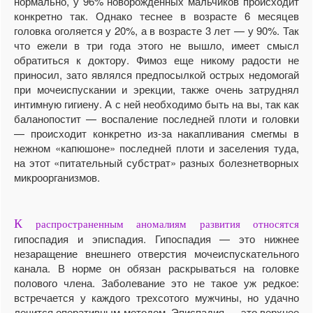
нормально, у 96% новорожденных мальчиков происходит
конкретно так. Однако теснее в возрасте 6 месяцев
головка оголяется у 20%, а в возрасте 3 лет — у 90%. Так
что ежели в три года этого не вышло, имеет смысл
обратиться к доктору. Фимоз еще никому радости не
приносил, зато являлся предпосылкой острых недомогай
при мочеиспускании и эрекции, также очень затруднял
интимную гигиену. А с ней необходимо быть на вы, так как
баланопостит — воспаление последней плоти и головки
— происходит конкретно из-за накапливания смегмы в
нежном «капюшоне» последней плоти и заселения туда,
на этот «питательный субстрат» разных болезнетворных
микроорганизмов.
К
распространенным аномалиям развития относятся
гипоспадия и эписпадия. Гипоспадия — это нижнее
незаращение внешнего отверстия мочеиспускательного
канала. В норме он обязан раскрываться на головке
полового члена. Заболевание это не такое уж редкое:
встречается у каждого трехсотого мужчины, но удачно
лечится оперативным методом. Эписпадия — это верхнее