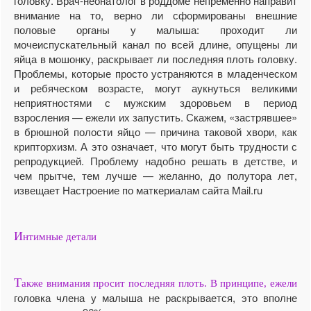
головку. Врач-неонатолог в роддоме непременно направит
внимание на то, верно ли сформированы внешние
половые органы у малыша: проходит ли
мочеиспускательный канал по всей длине, опущены ли
яйца в мошонку, раскрывает ли последняя плоть головку.
Проблемы, которые просто устраняются в младенческом
и ребяческом возрасте, могут аукнуться великими
неприятностями с мужским здоровьем в период
взросления — ежели их запустить. Скажем, «застрявшее»
в брюшной полости яйцо — причина таковой хвори, как
крипторхизм. А это означает, что могут быть трудности с
репродукцией. Проблему надобно решать в детстве, и
чем прытче, тем лучше — желанно, до полутора лет,
извещает Настроение по маткериалам сайта Mail.ru
И
нтимные детали
Т
акже внимания просит последняя плоть. В принципе, ежели
головка члена у малыша не раскрывается, это вполне