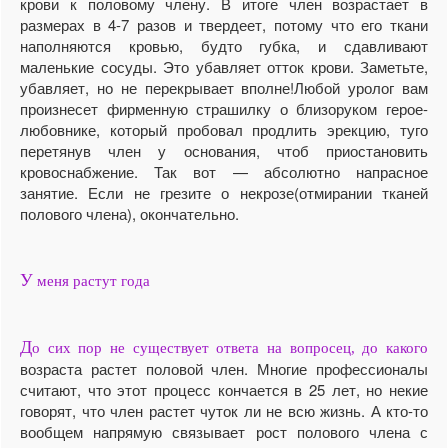
крови к половому члену. В итоге член возрастает в
размерах в 4-7 разов и твердеет, потому что его ткани
наполняются кровью, будто губка, и сдавливают
маленькие сосуды. Это убавляет отток крови. Заметьте,
убавляет, но не перекрывает вполне!Любой уролог вам
произнесет фирменную страшилку о близоруком герое-
любовнике, который пробовал продлить эрекцию, туго
перетянув член у основания, чтоб приостановить
кровоснабжение. Так вот — абсолютно напрасное
занятие. Если не грезите о некрозе(отмирании тканей
полового члена), окончательно.
У
меня растут года
Д
о сих пор не существует ответа на вопросец, до какого
возраста растет половой член. Многие профессионалы
считают, что этот процесс кончается в 25 лет, но некие
говорят, что член растет чуток ли не всю жизнь. А кто-то
вообщем напрямую связывает рост полового члена с