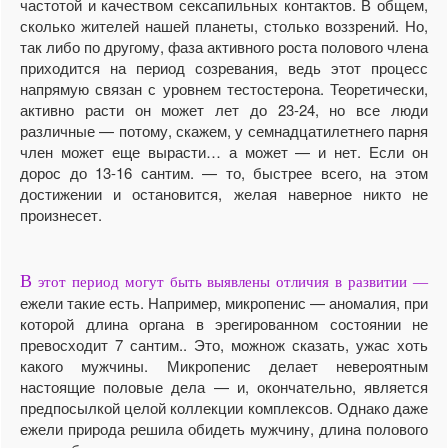
частотой и качеством сексапильных контактов. В общем,
сколько жителей нашей планеты, столько воззрений. Но,
так либо по другому, фаза активного роста полового члена
приходится на период созревания, ведь этот процесс
напрямую связан с уровнем тестостерона. Теоретически,
активно расти он может лет до 23-24, но все люди
различные — потому, скажем, у семнадцатилетнего парня
член может еще вырасти… а может — и нет. Если он
дорос до 13-16 сантим. — то, быстрее всего, на этом
достижении и остановится, желая наверное никто не
произнесет.
В
этот период могут быть выявлены отличия в развитии —
ежели такие есть. Например, микропенис — аномалия, при
которой длина органа в эрегированном состоянии не
превосходит 7 сантим.. Это, можнож сказать, ужас хоть
какого мужчины. Микропенис делает невероятным
настоящие половые дела — и, окончательно, является
предпосылкой целой коллекции комплексов. Однако даже
ежели природа решила обидеть мужчину, длина полового