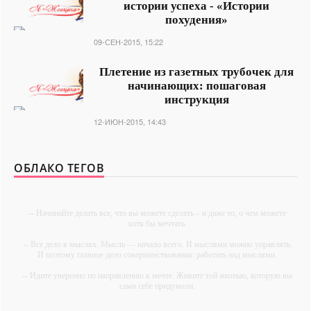
истории успеха - «Истории
похудения»
09-СЕН-2015, 15:22
Плетение из газетных трубочек для
начинающих: пошаговая
инструкция
12-ИЮН-2015, 14:43
ОБЛАКО ТЕГОВ
-- Начинайте делать все, что вы можете сделать – и даже то, о чем можете
хотя бы мечтать.
-- Все дело в мыслях. Мысль — начало всего. И мыслями можно управлять.
И поэтому главное дело совершенствования: работать над мыслями.
-- Идите уверенно по направлению к мечте. Живите той жизнью, которую вы
сами себе придумали.
-- Самое большое богатство — это ум. Самая большая нищета — глупость.