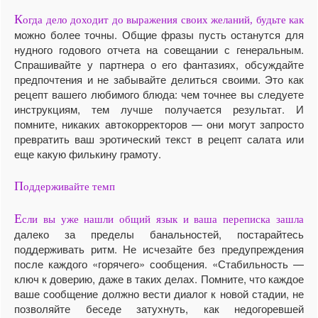
К
огда дело доходит до выражения своих желаний, будьте как
можно более точны. Общие фразы пусть останутся для
нудного годового отчета на совещании с генеральным.
Спрашивайте у партнера о его фантазиях, обсуждайте
предпочтения и не забывайте делиться своими. Это как
рецепт вашего любимого блюда: чем точнее вы следуете
инструкциям, тем лучше получается результат. И
помните, никаких автокорректоров — они могут запросто
превратить ваш эротический текст в рецепт салата или
еще какую филькину грамоту.
П
оддерживайте темп
Е
сли вы уже нашли общий язык и ваша переписка зашла
далеко за пределы банальностей, постарайтесь
поддерживать ритм. Не исчезайте без предупреждения
после каждого «горячего» сообщения. «Стабильность —
ключ к доверию, даже в таких делах. Помните, что каждое
ваше сообщение должно вести диалог к новой стадии, не
позволяйте беседе затухнуть, как недогоревшей