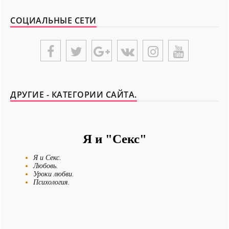
Из всех страхов самый пугающий — самолюбование.
СОЦИАЛЬНЫЕ СЕТИ
-- Лучшее, что можно сделать с хорошим советом, это пропустить его мимо
ушей. Он никогда не бывает полезен никому, кроме того, кто его дал.
-- Люблю давать советы и очень не люблю, когда их дают мне.
{UNIPLACE}
ДРУГИЕ - КАТЕГОРИИ САЙТА.
Я и "Секс"
Я и Секс.
Любовь.
Уроки любви.
Психология.
Новости - Сегодня.