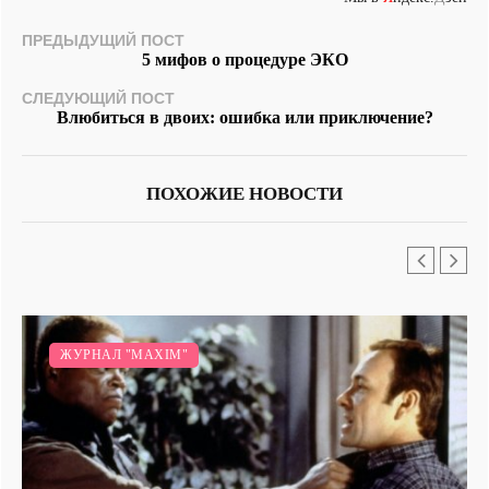
ПРЕДЫДУЩИЙ ПОСТ
5 мифов о процедуре ЭКО
СЛЕДУЮЩИЙ ПОСТ
Влюбиться в двоих: ошибка или приключение?
ПОХОЖИЕ НОВОСТИ
/
Я И КРАСОТА.
Я - ПСИХОЛОГ.