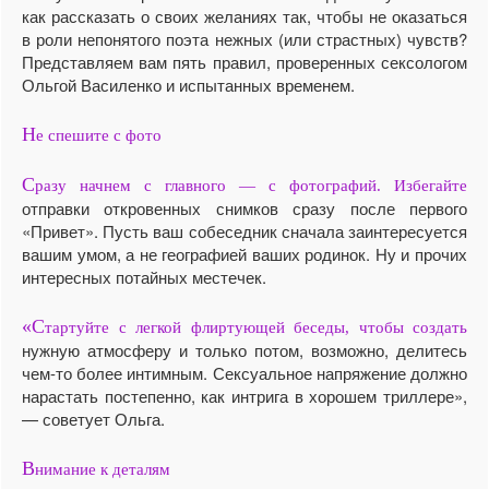
как рассказать о своих желаниях так, чтобы не оказаться
в роли непонятого поэта нежных (или страстных) чувств?
Представляем вам пять правил, проверенных сексологом
Ольгой Василенко и испытанных временем.
Н
е спешите с фото
С
разу начнем с главного — с фотографий. Избегайте
отправки откровенных снимков сразу после первого
«Привет». Пусть ваш собеседник сначала заинтересуется
вашим умом, а не географией ваших родинок. Ну и прочих
интересных потайных местечек.
«С
тартуйте с легкой флиртующей беседы, чтобы создать
нужную атмосферу и только потом, возможно, делитесь
чем-то более интимным. Сексуальное напряжение должно
нарастать постепенно, как интрига в хорошем триллере»,
— советует Ольга.
В
нимание к деталям