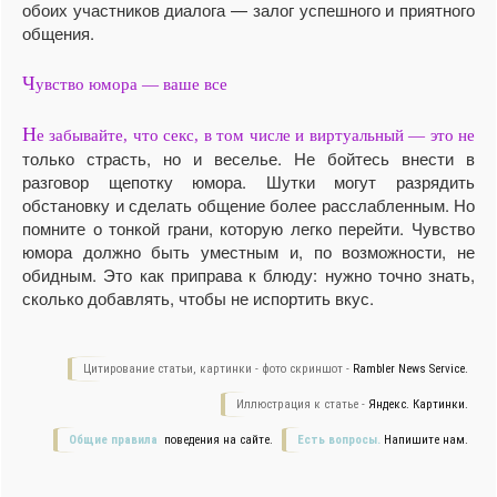
обоих участников диалога — залог успешного и приятного
общения.
Ч
увство юмора — ваше все
Н
е забывайте, что секс, в том числе и виртуальный — это не
только страсть, но и веселье. Не бойтесь внести в
разговор щепотку юмора. Шутки могут разрядить
обстановку и сделать общение более расслабленным. Но
помните о тонкой грани, которую легко перейти. Чувство
юмора должно быть уместным и, по возможности, не
обидным. Это как приправа к блюду: нужно точно знать,
сколько добавлять, чтобы не испортить вкус.
Цитирование статьи, картинки - фото скриншот -
Rambler News Service.
Иллюстрация к статье -
Яндекс. Картинки.
Общие правила
поведения на сайте.
Есть вопросы.
Напишите нам.