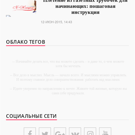
Плетение из газетных трубочек для
начинающих: пошаговая
инструкция
12-ИЮН-2015, 14:43
ОБЛАКО ТЕГОВ
-- Начинайте делать все, что вы можете сделать – и даже то, о чем можете
хотя бы мечтать.
-- Все дело в мыслях. Мысль — начало всего. И мыслями можно управлять.
И поэтому главное дело совершенствования: работать над мыслями.
-- Идите уверенно по направлению к мечте. Живите той жизнью, которую вы
сами себе придумали.
-- Самое большое богатство — это ум. Самая большая нищета — глупость.
Из всех страхов самый пугающий — самолюбование.
СОЦИАЛЬНЫЕ СЕТИ
-- Лучшее, что можно сделать с хорошим советом, это пропустить его мимо
ушей. Он никогда не бывает полезен никому, кроме того, кто его дал.
-- Люблю давать советы и очень не люблю, когда их дают мне.
{UNIPLACE}