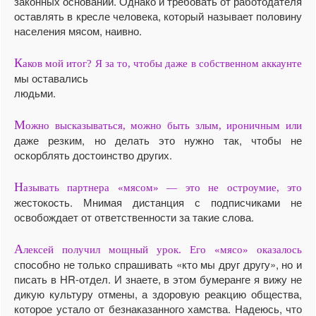
законных оснований. Однако и требовать от работодателя
оставлять в кресле человека, который называет половину
населения мясом, наивно.
К
аков мой итог? Я за то, чтобы даже в собственном аккаунте
мы оставались
людьми.
М
ожно высказываться, можно быть злым, ироничным или
даже резким, но делать это нужно так, чтобы не
оскорблять достоинство других.
Н
азывать партнера «мясом» — это не остроумие, это
жестокость. Мнимая дистанция с подписчиками не
освобождает от ответственности за такие слова.
А
лексей получил мощный урок. Его «мясо» оказалось
способно не только спрашивать «кто мы друг другу», но и
писать в HR-отдел. И знаете, в этом бумеранге я вижу не
дикую культуру отмены, а здоровую реакцию общества,
которое устало от безнаказанного хамства. Надеюсь, что