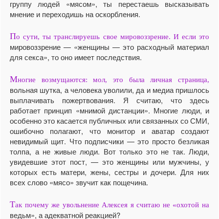
группу людей «мясом», ты перестаешь высказывать
мнение и переходишь на оскорбления.
П
о сути, ты транслируешь свое мировоззрение. И если это
мировоззрение — «женщины — это расходный материал
для секса», то оно имеет последствия.
М
ногие возмущаются: мол, это была личная страница,
вольная шутка, а человека уволили, да и медиа пришлось
выплачивать пожертвования. Я считаю, что здесь
работает принцип «мнимой дистанции». Многие люди, и
особенно это касается публичных или связанных со СМИ,
ошибочно полагают, что монитор и аватар создают
невидимый щит. Что подписчики — это просто безликая
толпа, а не живые люди. Вот только это не так. Люди,
увидевшие этот пост, — это женщины или мужчины, у
которых есть матери, жены, сестры и дочери. Для них
всех слово «мясо» звучит как пощечина.
Т
ак почему же увольнение Алексея я считаю не «охотой на
ведьм», а адекватной реакцией?