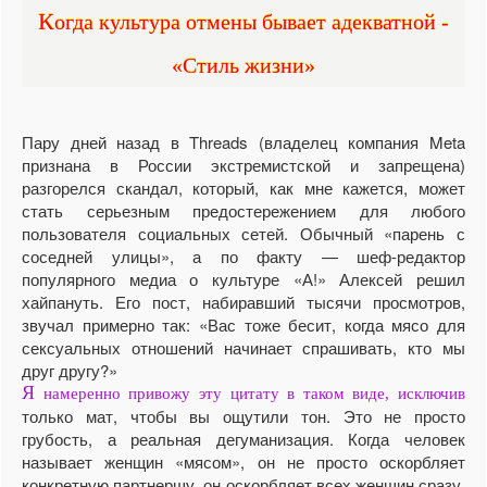
Когда культура отмены бывает адекватной -
«Стиль жизни»
Пару дней назад в Threads (владелец компания Meta
признана в России экстремистской и запрещена)
разгорелся скандал, который, как мне кажется, может
стать серьезным предостережением для любого
пользователя социальных сетей. Обычный «парень с
соседней улицы», а по факту — шеф-редактор
популярного медиа о культуре «А!» Алексей решил
хайпануть. Его пост, набиравший тысячи просмотров,
звучал примерно так: «Вас тоже бесит, когда мясо для
сексуальных отношений начинает спрашивать, кто мы
друг другу?»
Я
намеренно привожу эту цитату в таком виде, исключив
только мат, чтобы вы ощутили тон. Это не просто
грубость, а реальная дегуманизация. Когда человек
называет женщин «мясом», он не просто оскорбляет
конкретную партнершу, он оскорбляет всех женщин сразу.