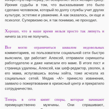
Ирония судьбы в том, что высказывание это было
сделано человеком, который по долгу службы учит других
культуре, эстетике и уважению. А как оказалось, он еще и
психолог. Супервизию он, я так понимаю, не проходил.
Х
орошо, что в наше время нельзя просто так ляпнуть и
ничего за это не получить.
В
се могло ограничиться шквалом недовольных
комментариев, но пользователи социальной сети быстро
выяснили, где работает Алексей, отправили скриншоты
работодателю и даже написали его маме. В итоге пост и
страница удалены, Алексей, как шеф-редактор, уволен, а
его мама, испугавшись волны хейта, тоже исчезла из
социальных сетей. Медиа «А!» принесло извинения,
заявило о пожертвовании в кризисный центр и прекратило
сотрудничество.
Т
еперь в сети кипят споры, которые начинают
преимущественно мужчины. Они спрашивают,