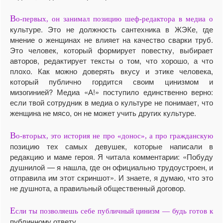
В
о-первых, он занимал позицию шеф-редактора в медиа о
культуре. Это не должность сантехника в ЖЭКе, где
мнение о женщинах не влияет на качество сварки труб.
Это человек, который формирует повестку, выбирает
авторов, редактирует тексты о том, что хорошо, а что
плохо. Как можно доверять вкусу и этике человека,
который публично гордится своим цинизмом и
мизогинией? Медиа «А!» поступило единственно верно:
если твой сотрудник в медиа о культуре не понимает, что
женщина не мясо, он не может учить других культуре.
В
о-вторых, это история не про «донос», а про гражданскую
позицию тех самых девушек, которые написали в
редакцию и маме героя. Я читала комментарии: «Побуду
душнилой — я нашла, где он официально трудоустроен, и
отправила им этот скриншот». И знаете, я думаю, что это
не душнота, а правильный общественный договор.
Е
сли ты позволяешь себе публичный цинизм — будь готов к
публичному ответу.