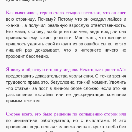
К
ак выяснилось, герою стало стыдно настолько, что он снес
всю страницу. Почему? Потому что он ожидал лайков и
«ха-ха», а получил реальную взрослую ответственность.
Его мама, к слову, вообще ни при чем, ведь вряд ли она
прививала ему такие ценности. Мне жаль, что женщине
пришлось удалять свой аккаунт из-за ошибок сына, но это
лишний раз доказывает, что в интернете ничего не
проходит бесследно.
Я
вижу и обратную сторону медали. Некоторые просят «А!»
предоставить доказательства увольнения. С точки зрения
трудового права это, безусловно, тонкий момент. Уволить
«по статье» за пост в личном блоге сложно, если это не
разглашение гостайны или не дискредитация компании
прямым текстом.
С
корее всего, это было решение по соглашению сторон или
по инициативе работодателя, но с выплатами. И это
правильно, ведь нельзя человека лишать куска хлеба без