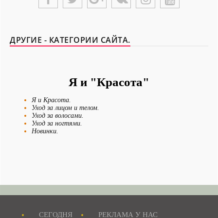
ДРУГИЕ - КАТЕГОРИИ САЙТА.
Я и "Красота"
Я и Красота.
Уход за лицом и телом.
Уход за волосами.
Уход за ногтями.
Новинки.
Бьюти-битва.
Гид по салонам.
Меняем образ.
Энциклопедия красоты.
Пластическая хирургия.
Секреты красоты.
СЕГОДНЯ
РЕКЛАМА У НАС
Новости - Сегодня.