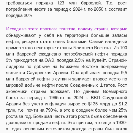
требоваться порядка 123 млн баррелей. Т.е. рост
потребления нефти за период с 2024 г. по 2050 г. составит
порядка 20%.
И
сходя из этого прогноза понятно, почему страны, которые
обнаруживают у себя на территории большие запасы
нефти, рискуют стать очень богатыми. Самый наглядный
пример этого некоторые страны Ближнего Востока. Из 100
млн баррелей ежедневно потребляемой нефти порядка
3% приходится на ОАЭ, порядка 2,5% на Кувейт. Страной-
лидером по добыче на Ближнем Востоке по-прежнему
является Саудовская Аравия. Она добывает порядка 9,5
млн баррелей нефти в сутки и занимает второе место по
мировой добыче нефти после Соединенных Штатов. Рост
экономики страны поражает. По данным Всемирного
банка за период с 1995-го по 2024 г. ВВП Саудовской
Аравии без учета инфляции вырос со $135 млрд до $1,2
трлн, т.е. почти на 790%, а это в среднем более чем 25%
роста за год. Большая часть этого роста была обеспечена
доходами от продажи нефти. Это при том, что еще в 1930-
х годах основным источником дохода страны был поток