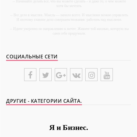
-- Начинайте делать все, что вы можете сделать – и даже то, о чем можете
хотя бы мечтать.
-- Все дело в мыслях. Мысль — начало всего. И мыслями можно управлять.
И поэтому главное дело совершенствования: работать над мыслями.
-- Идите уверенно по направлению к мечте. Живите той жизнью, которую вы
сами себе придумали.
-- Самое большое богатство — это ум. Самая большая нищета — глупость.
Из всех страхов самый пугающий — самолюбование.
СОЦИАЛЬНЫЕ СЕТИ
-- Лучшее, что можно сделать с хорошим советом, это пропустить его мимо
ушей. Он никогда не бывает полезен никому, кроме того, кто его дал.
-- Люблю давать советы и очень не люблю, когда их дают мне.
{UNIPLACE}
ДРУГИЕ - КАТЕГОРИИ САЙТА.
Я и Бизнес.