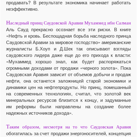
продавать? В результате экономика начинает работать
неэффективно.
Н
аследный принц Саудовской Аравии Мухаммед ибн Салман
Аль Сауд прекрасно осознает все эти риски. В книге
«Нефть и кровь. Беспощадная борьба наследного принца
Саудовской Аравии за мировое господство» американские
журналисты Б.Хоуп и Д.Шек так описывают взгляды
саудовского лидера даже еще до его прихода к власти:
«Мухаммед хорошо знал, как будет распоряжаться
огромными доходами от продажи «черного золота». Пока
Саудовская Аравия зависит от объемов добычи и продаж
нефти, она останется заложницей старой экономики и
динамики цен на нефтепродукты. Но принц, помешанный
на современных технологиях, считал, что золотой век
минеральных ресурсов близится к концу, и задуманные
им реформы были направлены на создание более
надежных источников дохода».
Т
аким образом, несмотря на то что Саудовская Аравия
обогатилась за счет продажи энергоносителей, концепция