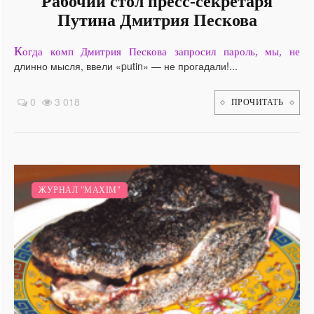
Рабочий стол пресс-секретаря
Путина Дмитрия Пескова
К
огда комп Дмитрия Пескова запросил пароль, мы, не
длинно мысля, ввели «putin» — не прогадали!...
0
3 018
ПРОЧИТАТЬ
ЖУРНАЛ "MAXIM"