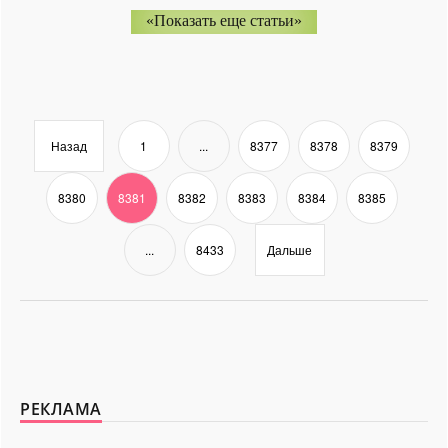
«Показать еще статьи»
Назад
1
...
8377
8378
8379
8380
8381
8382
8383
8384
8385
...
8433
Дальше
РЕКЛАМА