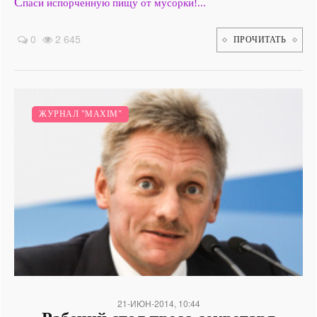
С
паси испорченную пищу от мусорки!...
0
2 645
ПРОЧИТАТЬ
ЖУРНАЛ "MAXIM"
21-ИЮН-2014, 10:44