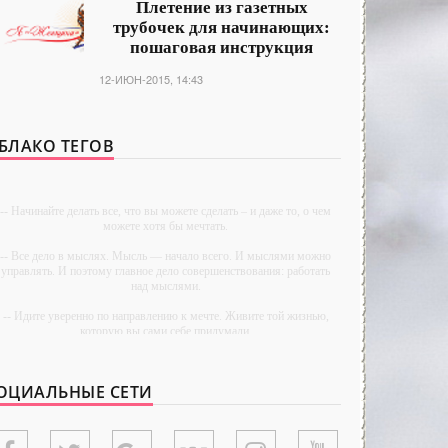
Плетение из газетных
трубочек для начинающих:
пошаговая инструкция
12-ИЮН-2015, 14:43
БЛАКО ТЕГОВ
-- Начинайте делать все, что вы можете сделать – и даже то, о чем
можете хотя бы мечтать.
-- Все дело в мыслях. Мысль — начало всего. И мыслями можно
управлять. И поэтому главное дело совершенствования: работать
над мыслями.
-- Идите уверенно по направлению к мечте. Живите той жизнью,
которую вы сами себе придумали.
-- Самое большое богатство — это ум. Самая большая нищета —
глупость. Из всех страхов самый пугающий — самолюбование.
ОЦИАЛЬНЫЕ СЕТИ
-- Лучшее, что можно сделать с хорошим советом, это пропустить
его мимо ушей. Он никогда не бывает полезен никому, кроме того,
кто его дал.