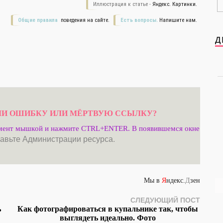
Иллюстрация к статье -
Яндекс. Картинки.
Общие правила
поведения на сайте.
Есть вопросы.
Напишите нам.
Д
И ОШИБКУ ИЛИ МЁРТВУЮ ССЫЛКУ?
мент мышкой и нажмите CTRL+ENTER. В появившемся окне
авьте Администрации ресурса.
Мы в
Я
ндекс.
Д
зен
СЛЕДУЮЩИЙ ПОСТ
ь
Как фотографироваться в купальнике так, чтобы
выглядеть идеально. Фото