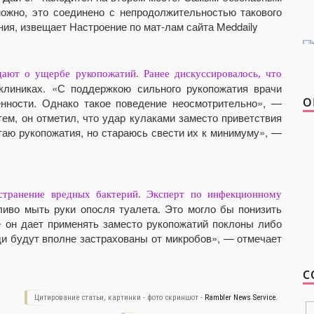
ожно, это соединено с непродолжительностью такового
ия, извещает Настроение по мат-лам сайта Meddaily
дают о ущербе рукопожатий. Ранее дискуссировалось, что
клиниках. «С поддержкою сильного рукопожатия врачи
О
нности. Однако такое поведение неосмотрительно», —
ем, он отметил, что удар кулаками заместо приветствия
аю рукопожатия, но стараюсь свести их к минимуму», —
транение вредных бактерий. Эксперт по инфекционному
иво мыть руки опосля туалета. Это могло бы понизить
е он дает применять заместо рукопожатий поклоны либо
и будут вполне застрахованы от микробов», — отмечает
С
Цитирование статьи, картинки - фото скриншот -
Rambler News Service.