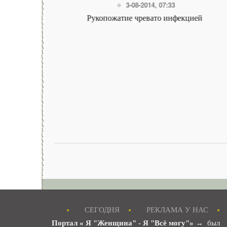
3-08-2014, 07:33
енить
Рукопожатие чревато инфекцией
СЕГОДНЯ
РЕКЛАМА У НАС
Портал « Я "Женщина" - Я "Всё могу"»
→ был