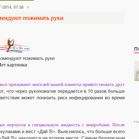
-2014, 07:36
омендуют пожимать руки
П
льсе призывают жителей нашей планеты приветствовать друг
т, что через рукопожатие передается в 10 разов больше
иветствия может понизить риск инфецирования во время
вых перчаток в специальную жидкость с микробами. После
кулаками и жест «Дай 5!». Выяснилось, что больше всего
«Дай 5!» находится на втором месте. Самым безопасным