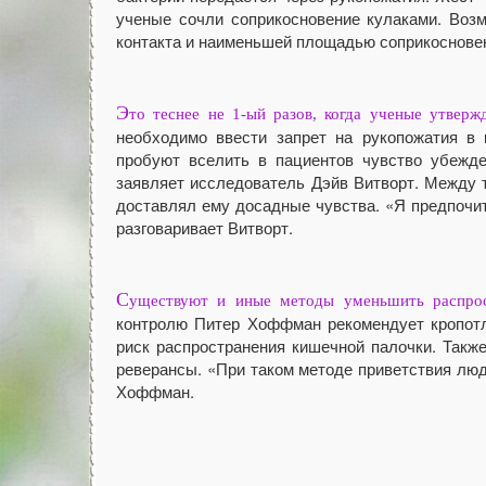
ученые сочли соприкосновение кулаками. Возм
контакта и наименьшей площадью соприкосновен
Э
то теснее не 1-ый разов, когда ученые утверж
необходимо ввести запрет на рукопожатия в 
пробуют вселить в пациентов чувство убежде
заявляет исследователь Дэйв Витворт. Между т
доставлял ему досадные чувства. «Я предпочит
разговаривает Витворт.
С
уществуют и иные методы уменьшить распрос
контролю Питер Хоффман рекомендует кропотл
риск распространения кишечной палочки. Такж
реверансы. «При таком методе приветствия люд
Хоффман.