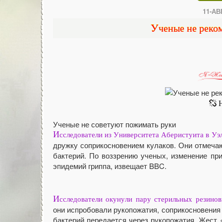
11-АВГ
Ученые не рек
Ученые не советуют пожимать руки
И
сследователи из Университета Аберистуита в Уэ
дружку соприкосновением кулаков. Они отмечаю
бактерий. По воззрению ученых, изменение пр
эпидемий гриппа, извещает BBC.
И
сследователи окунули пару стерильных резино
они испробовали рукопожатия, соприкосновения 
бактерий передается через рукопожатия. Жест 