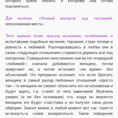
которого нужно любить и которому она готова
подчиняться.
Д
ля мужчин: «Полный контроль над ситуацией,
неосознанная месть».
Э
тот вариант более присущ мужчинам, полюбившим и
испытавшим подобные мучения, терзания, страх потери и
ревность к любимой. Разочаровавшись в любви они в
своих следующих отношениях стараются держать всё под
контролем. Совершенно неосознанно они мстят очередной
«любимой»: сначала добиваются женщину, потом
приручают ее, а потом исчезают «на время» без
объяснений. Он прекрасно осознает, что если бросить
женщину в самый разгар любовных отношений «просто
так», то женщина не сможет объяснить его исчезновение и
будет ждать, т.е. станет от него зависимой. Мужчина
уверен (и не без основания) что, когда он вернется
женщина его будет счастлива и он получит свою долю
эйфории. Значит можно в любой момент вот так «просто
исчезнуть»и снова возвратиться. Такое поведение