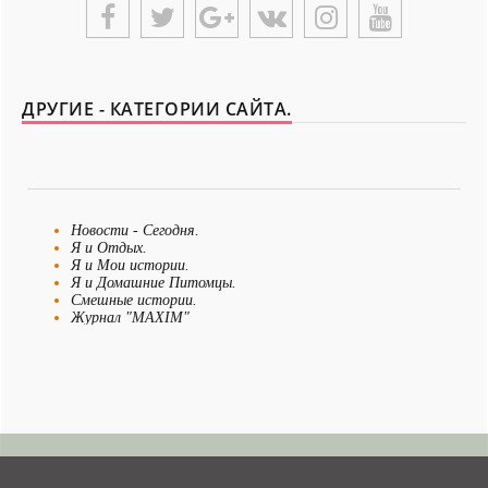
{UNIPLACE}
ДРУГИЕ - КАТЕГОРИИ САЙТА.
Новости - Сегодня.
Я и Отдых.
Я и Мои истории.
Я и Домашние Питомцы.
Смешные истории.
Журнал "MAXIM"
Я Невеста
Я и Бизнес.
Я и Рукоделие.
Рецепты для детей.
Папа и ребенок.
Анекдоты все.
Истории из жизни.
Я и Отношения.
Я как Звезда.