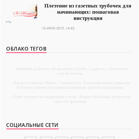
Плетение из газетных трубочек для
начинающих: пошаговая
инструкция
12-ИЮН-2015, 14:43
ОБЛАКО ТЕГОВ
-- Начинайте делать все, что вы можете сделать – и даже то, о чем можете
хотя бы мечтать.
-- Все дело в мыслях. Мысль — начало всего. И мыслями можно управлять.
И поэтому главное дело совершенствования: работать над мыслями.
-- Идите уверенно по направлению к мечте. Живите той жизнью, которую вы
сами себе придумали.
-- Самое большое богатство — это ум. Самая большая нищета — глупость.
Из всех страхов самый пугающий — самолюбование.
СОЦИАЛЬНЫЕ СЕТИ
-- Лучшее, что можно сделать с хорошим советом, это пропустить его мимо
ушей. Он никогда не бывает полезен никому, кроме того, кто его дал.
-- Люблю давать советы и очень не люблю, когда их дают мне.