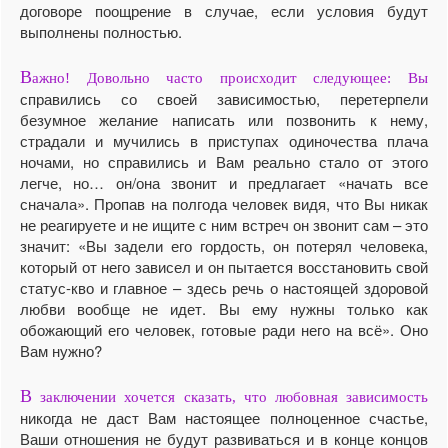
договоре поощрение в случае, если условия будут
выполнены полностью.
В
ажно! Довольно часто происходит следующее: Вы
справились со своей зависимостью, перетерпели
безумное желание написать или позвонить к нему,
страдали и мучились в приступах одиночества плача
ночами, но справились и Вам реально стало от этого
легче, но… он/она звонит и предлагает «начать все
сначала». Пропав на полгода человек видя, что Вы никак
не реагируете и не ищите с ним встреч он звонит сам – это
значит: «Вы задели его гордость, он потерял человека,
который от него зависел и он пытается восстановить свой
статус-кво и главное – здесь речь о настоящей здоровой
любви вообще не идет. Вы ему нужны только как
обожающий его человек, готовые ради него на всё». Оно
Вам нужно?
В
заключении хочется сказать, что любовная зависимость
никогда не даст Вам настоящее полноценное счастье,
Ваши отношения не будут развиваться и в конце концов