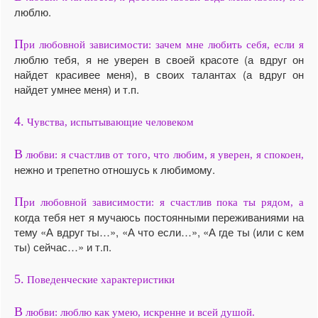
люблю.
П
ри любовной зависимости: зачем мне любить себя, если я
люблю тебя, я не уверен в своей красоте (а вдруг он
найдет красивее меня), в своих талантах (а вдруг он
найдет умнее меня) и т.п.
4.
Чувства, испытывающие человеком
В
любви: я счастлив от того, что любим, я уверен, я спокоен,
нежно и трепетно отношусь к любимому.
П
ри любовной зависимости: я счастлив пока ты рядом, а
когда тебя нет я мучаюсь постоянными переживаниями на
тему «А вдруг ты…», «А что если…», «А где ты (или с кем
ты) сейчас…» и т.п.
5.
Поведенческие характеристики
В
любви: люблю как умею, искренне и всей душой.