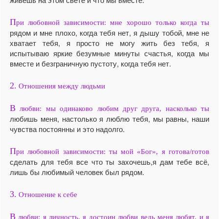
П
ри любовной зависимости: мне хорошо только когда ты
рядом и мне плохо, когда тебя нет, я дышу тобой, мне не
хватает тебя, я просто не могу жить без тебя, я
испытываю яркие безумные минуты счастья, когда мы
вместе и безграничную пустоту, когда тебя нет.
2.
Отношения между людьми
В
любви: мы одинаково любим друг друга, насколько ты
любишь меня, настолько я люблю тебя, мы равны, наши
чувства постоянны и это надолго.
П
ри любовной зависимости: ты мой «Бог», я готова/готов
сделать для тебя все что ты захочешь,я дам тебе всё,
лишь бы любимый человек был рядом.
3.
Отношение к себе
В
любви: я личность, я достоин любви ведь меня любят, и я