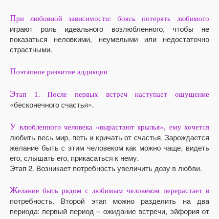
П
ри любовной зависимости: боясь потерять любимого
играют роль идеального возлюбленного, чтобы не
показаться неловкими, неумелыми или недостаточно
страстными.
П
оэтапное развитие аддикции
Э
тап 1. После первых встреч наступает ощущение
«бесконечного счастья».
У
влюбленного человека «вырастают крылья», ему хочется
любить весь мир, петь и кричать от счастья. Зарождается
желание быть с этим человеком как можно чаще, видеть
его, слышать его, прикасаться к нему.
Этап 2. Возникает потребность увеличить дозу в любви.
Ж
елание быть рядом с любимым человеком перерастает в
потребность. Второй этап можно разделить на два
периода: первый период – ожидание встречи, эйфория от