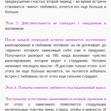
предвкушения счастья; второй период – во время встречи
становится «мало» любимого, хочется его еще больше и
больше.
Э
тап 3. Действительность не совпадает с ожидаемым и
желаемым.
П
осле каждой очередной встречи начинается постепенное
разочарование в любимом человеке: он не дотягивает до
«идеала» которого зависимый себе сам и придумал.
Получается разворот на 180, когда возникает чувство
разочарования, которое ведет к страданию. Человек
начинают посещать мысли: «Я достоин только этого» и от
этого он еще больше мучается, он пытается избежать
встреч с любимым, но от этого еще сильнее страдает.
Э
тап 4. Попытка изменить любимого под выдуманный идеал.
Э
ти попытки естественно заканчиваются полным провалом и
от этого у зависимого появляются следующие
мучительные чувства: вины, страха, злобы и ревности. И