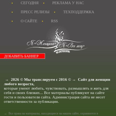
Я и Красота.
СЕГОДНЯ
РЕКЛАМА У НАС
Я и Мода.
Досуг и хобби..
ПРЕСС РЕЛИЗЫ
ТЕХПОДДЕРЖКА
Я и Ищу ответа.
Я и Секс.
О САЙТЕ
RSS
Я и Кухня.
Я и Муж.
Я и Дети.
Я и Здоровье.
Я и Дом.
Я Женщина - Разное.
ДОБАВИТЬ БАННЕР
→
2026
© Мы транслируем с 2016 © → Сайт для женщин
любого возраста,
которые умеют любить, чувствовать, размышлять и жить для
себя и своих близких... Все материалы публикуют на сайте
гости и пользователи сайта. Администрация сайта не несет
ответственности за публикации.
→ Все права на материалы, находящиеся на нашем сайте, охраняются в