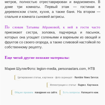
метров, полностью отреставрирован и видоизменен. В
доме три комнаты. Первый этаж — гостиная в
деревенском стиле, кухня, а также баня. На втором —
спальня и комната сыновей актрисы.
П
о словам Татьяны Абрамовой, к ней в гости часто
приезжают сестра, золовка, падчерица и пасынок,
которых она угощает соленьями и вареньем из овощей и
фруктов со своего огорода, а также сливовой настойкой по
собственному рецепту.
Е
ще читай другие похожие материалы:
Мария Шуляк
Фото: legion-media, personastars.com, НТВ
Цитирование статьи, картинки - фото скриншот -
Rambler News Service.
Иллюстрация к статье -
Яндекс. Картинки.
Общие правила
поведения на сайте.
Есть вопросы.
Напишите нам.