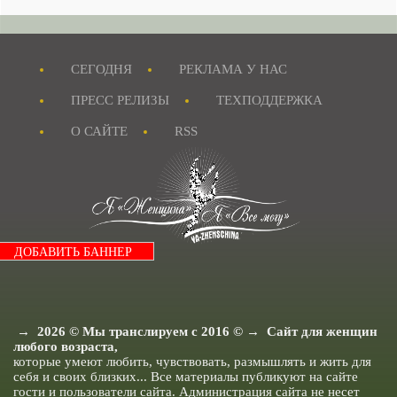
Новости - Сегодня.
Я и Отдых.
Я и Мои истории.
СЕГОДНЯ
РЕКЛАМА У НАС
Я и Домашние Питомцы.
Смешные истории.
Журнал "MAXIM"
ПРЕСС РЕЛИЗЫ
ТЕХПОДДЕРЖКА
Я Невеста
Я и Бизнес.
О САЙТЕ
RSS
Я и Рукоделие.
Рецепты для детей.
Папа и ребенок.
Анекдоты все.
Истории из жизни.
Я и Отношения.
Я как Звезда.
Я и Красота.
ДОБАВИТЬ БАННЕР
Я и Мода.
Досуг и хобби..
Я и Ищу ответа.
Я и Секс.
Я и Кухня.
Я и Муж.
→
2026
© Мы транслируем с 2016 © → Сайт для женщин
Я и Дети.
любого возраста,
Я и Здоровье.
которые умеют любить, чувствовать, размышлять и жить для
Я и Дом.
себя и своих близких... Все материалы публикуют на сайте
Я Женщина - Разное.
гости и пользователи сайта. Администрация сайта не несет