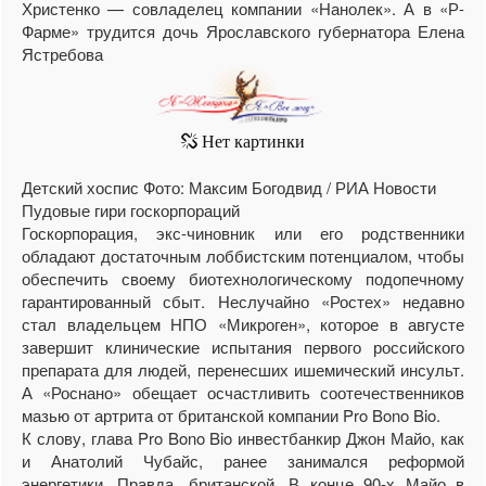
Христенко — совладелец компании «Нанолек». А в «Р-
Фарме» трудится дочь Ярославского губернатора Елена
Ястребова
Детский хоспис Фото: Максим Богодвид / РИА Новости
Пудовые гири госкорпораций
Госкорпорация, экс-чиновник или его родственники
обладают достаточным лоббистским потенциалом, чтобы
обеспечить своему биотехнологическому подопечному
гарантированный сбыт. Неслучайно «Ростех» недавно
стал владельцем НПО «Микроген», которое в августе
завершит клинические испытания первого российского
препарата для людей, перенесших ишемический инсульт.
А «Роснано» обещает осчастливить соотечественников
мазью от артрита от британской компании Pro Bono Bio.
К слову, глава Pro Bono Bio инвестбанкир Джон Майо, как
и Анатолий Чубайс, ранее занимался реформой
энергетики. Правда, британской. В конце 90-х Майо в