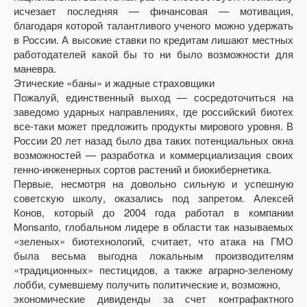
исчезает последняя — финансовая — мотивация,
благодаря которой талантливого ученого можно удержать
в России. А высокие ставки по кредитам лишают местных
работодателей какой бы то ни было возможности для
маневра.
Этические «баны» и жадные страховщики
Пожалуй, единственный выход — сосредоточиться на
заведомо ударных направлениях, где российский биотех
все-таки может предложить продукты мирового уровня. В
России 20 лет назад было два таких потенциальных окна
возможностей — разработка и коммерциализация своих
генно-инженерных сортов растений и биокибернетика.
Первые, несмотря на довольно сильную и успешную
советскую школу, оказались под запретом. Алексей
Конов, который до 2004 года работал в компании
Monsanto, глобальном лидере в области так называемых
«зеленых» биотехнологий, считает, что атака на ГМО
была весьма выгодна локальным производителям
«традиционных» пестицидов, а также аграрно-зеленому
лобби, сумевшему получить политические и, возможно,
экономические дивиденды за счет контрафактного