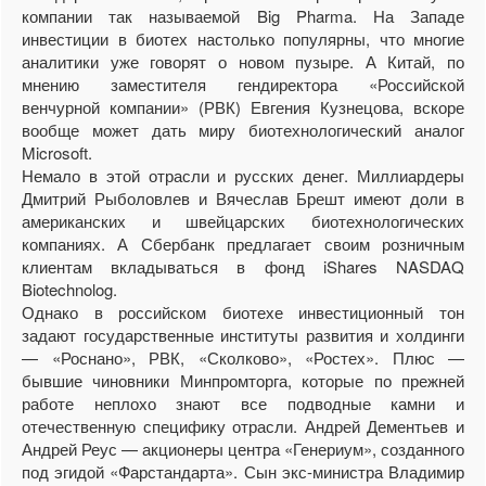
компании так называемой Big Pharma. На Западе
инвестиции в биотех настолько популярны, что многие
аналитики уже говорят о новом пузыре. А Китай, по
мнению заместителя гендиректора «Российской
венчурной компании» (РВК) Евгения Кузнецова, вскоре
вообще может дать миру биотехнологический аналог
Microsoft.
Немало в этой отрасли и русских денег. Миллиардеры
Дмитрий Рыболовлев и Вячеслав Брешт имеют доли в
американских и швейцарских биотехнологических
компаниях. А Сбербанк предлагает своим розничным
клиентам вкладываться в фонд iShares NASDAQ
Biotechnolog.
Однако в российском биотехе инвестиционный тон
задают государственные институты развития и холдинги
— «Роснано», РВК, «Сколково», «Ростех». Плюс —
бывшие чиновники Минпромторга, которые по прежней
работе неплохо знают все подводные камни и
отечественную специфику отрасли. Андрей Дементьев и
Андрей Реус — акционеры центра «Генериум», созданного
под эгидой «Фарстандарта». Сын экс-министра Владимир