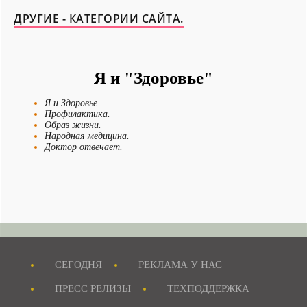
ДРУГИЕ - КАТЕГОРИИ САЙТА.
Я и "Здоровье"
Я и Здоровье.
Профилактика.
Образ жизни.
Народная медицина.
Доктор отвечает.
Диеты.
Лечение.
Болезни.
Новости - Сегодня.
Я и Отдых.
Я и Мои истории.
СЕГОДНЯ
РЕКЛАМА У НАС
Я и Домашние Питомцы.
Смешные истории.
Журнал "MAXIM"
ПРЕСС РЕЛИЗЫ
ТЕХПОДДЕРЖКА
Я Невеста