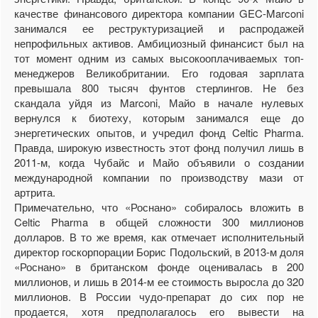
качестве финансового директора компании GEC-Marconi
занимался ее реструктуризацией и распродажей
непрофильных активов. Амбициозный финансист был на
тот момент одним из самых высокооплачиваемых топ-
менеджеров Великобритании. Его годовая зарплата
превышала 800 тысяч фунтов стерлингов. Не без
скандала уйдя из Marconi, Майо в начале нулевых
вернулся к биотеху, которым занимался еще до
энергетических опытов, и учредил фонд Celtic Pharma.
Правда, широкую известность этот фонд получил лишь в
2011-м, когда Чубайс и Майо объявили о создании
международной компании по производству мази от
артрита.
Примечательно, что «Роснано» собиралось вложить в
Celtic Pharma в общей сложности 300 миллионов
долларов. В то же время, как отмечает исполнительный
директор госкорпорации Борис Подольский, в 2013-м доля
«Роснано» в британском фонде оценивалась в 200
миллионов, и лишь в 2014-м ее стоимость выросла до 320
миллионов. В России чудо-препарат до сих пор не
продается, хотя предполагалось его вывести на