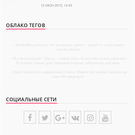
12-ИЮН-2015, 14:43
ОБЛАКО ТЕГОВ
-- Начинайте делать все, что вы можете сделать – и даже то, о чем можете
хотя бы мечтать.
-- Все дело в мыслях. Мысль — начало всего. И мыслями можно управлять.
И поэтому главное дело совершенствования: работать над мыслями.
-- Идите уверенно по направлению к мечте. Живите той жизнью, которую вы
сами себе придумали.
-- Самое большое богатство — это ум. Самая большая нищета — глупость.
Из всех страхов самый пугающий — самолюбование.
СОЦИАЛЬНЫЕ СЕТИ
-- Лучшее, что можно сделать с хорошим советом, это пропустить его мимо
ушей. Он никогда не бывает полезен никому, кроме того, кто его дал.
-- Люблю давать советы и очень не люблю, когда их дают мне.
{UNIPLACE}