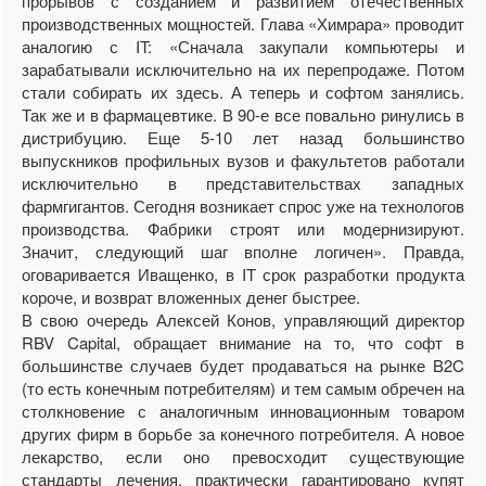
прорывов с созданием и развитием отечественных
производственных мощностей. Глава «Химрара» проводит
аналогию с IT: «Сначала закупали компьютеры и
зарабатывали исключительно на их перепродаже. Потом
стали собирать их здесь. А теперь и софтом занялись.
Так же и в фармацевтике. В 90-е все повально ринулись в
дистрибуцию. Еще 5-10 лет назад большинство
выпускников профильных вузов и факультетов работали
исключительно в представительствах западных
фармгигантов. Сегодня возникает спрос уже на технологов
производства. Фабрики строят или модернизируют.
Значит, следующий шаг вполне логичен». Правда,
оговаривается Иващенко, в IT срок разработки продукта
короче, и возврат вложенных денег быстрее.
В свою очередь Алексей Конов, управляющий директор
RBV Capital, обращает внимание на то, что софт в
большинстве случаев будет продаваться на рынке B2C
(то есть конечным потребителям) и тем самым обречен на
столкновение с аналогичным инновационным товаром
других фирм в борьбе за конечного потребителя. А новое
лекарство, если оно превосходит существующие
стандарты лечения, практически гарантировано купят