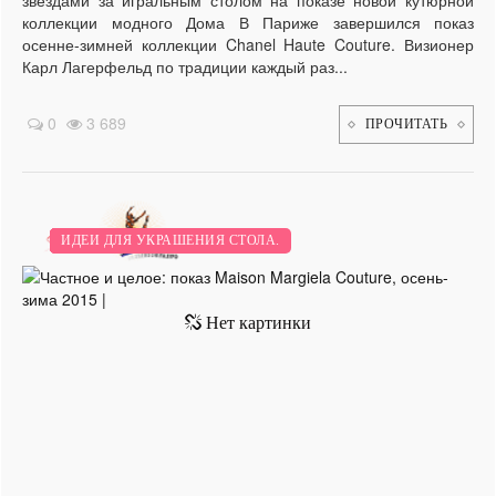
коллекции модного Дома В Париже завершился показ
осенне-зимней коллекции Chanel Haute Couture. Визионер
Карл Лагерфельд по традиции каждый раз...
0
3 689
ПРОЧИТАТЬ
ДЕЛАЕМ С ПАПОЙ.
МОДА.
НОВИНКИ.
ДОМ.
РАБОТА.
ВТОРЫЕ БЛЮДА.
ВЫСОКАЯ МОДА.
ИДЕИ ДЛЯ УКРАШЕНИЯ СТОЛА.