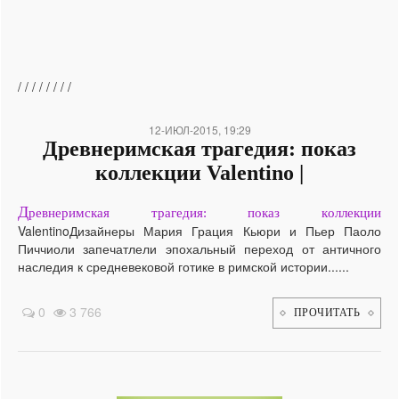
/
/
/
/
/
/
/
/
12-ИЮЛ-2015, 19:29
Древнеримская трагедия: показ
коллекции Valentino |
Д
ревнеримская трагедия: показ коллекции
ValentinoДизайнеры Мария Грация Кьюри и Пьер Паоло
Пиччиоли запечатлели эпохальный переход от античного
наследия к средневековой готике в римской истории......
0
3 766
ПРОЧИТАТЬ