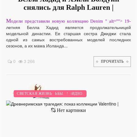
снялись для Ralph Lauren |
М
одели представили новую коллекцию Denim " alt=""> 19-
летняя Белла Хадид является продолжательницей
модельной династии. Ее старшая сестра Джиджи стала
одной из самых востребованных моделей последних
сезонов, а их мама Иоланда...
0
3 266
ПРОЧИТАТЬ
МАРИНОВКА И СОЛЕНИЕ - ВИДЕО.
НОВИНКИ.
БОЛЕЗНИ.
ВЫСОКАЯ МОДА.
ПЕРВЫЕ БЛЮДА.
СЕМЕЙНЫЕ ОТНОШЕНИЯ !
ЛЕТО.
СЕЗОН ТВОЕЙ СВАДЬБЫ.
СВЕТСКАЯ ЖИЗНЬ