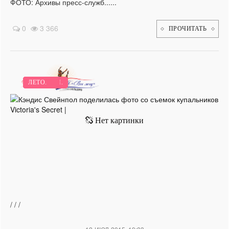
ФОТО: Архивы пресс-служб......
0
3 366
ПРОЧИТАТЬ
НОВИНКИ.
РАБОТА.
ВЕСНА.
ЛЕТО.
/
/
/