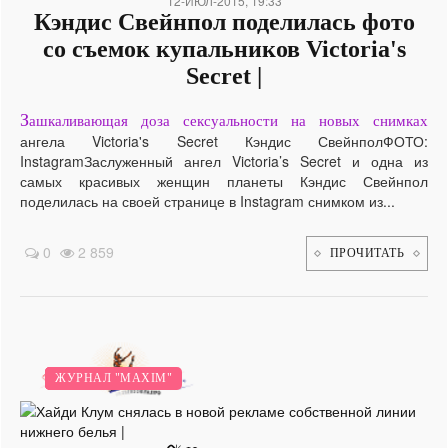
12-ИЮЛ-2015, 19:33
Кэндис Свейнпол поделилась фото
со съемок купальников Victoria's
Secret |
З
ашкаливающая доза сексуальности на новых снимках
ангела Victoria's Secret Кэндис СвейнполФОТО:
InstagramЗаслуженный ангел Victoria’s Secret и одна из
самых красивых женщин планеты Кэндис Свейнпол
поделилась на своей странице в Instagram снимком из...
0
2 859
ПРОЧИТАТЬ
НОВИНКИ.
ВИДЕО.
БОЛЕЗНИ.
ИНТЕРВЬЮ
ЖУРНАЛ "MAXIM"