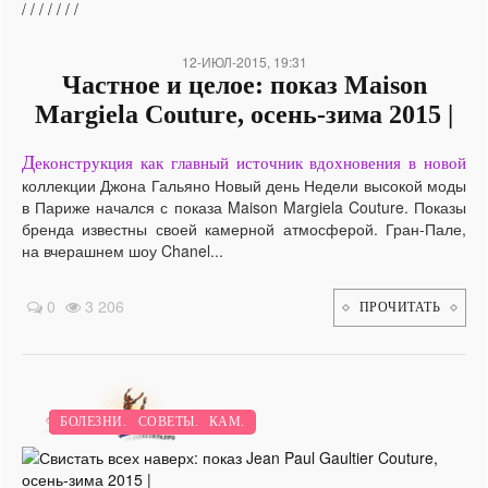
/
/
/
/
/
/
/
12-ИЮЛ-2015, 19:31
Частное и целое: показ Maison
Margiela Couture, осень-зима 2015 |
Д
еконструкция как главный источник вдохновения в новой
коллекции Джона Гальяно Новый день Недели высокой моды
в Париже начался с показа Maison Margiela Couture. Показы
бренда известны своей камерной атмосферой. Гран-Пале,
на вчерашнем шоу Chanel...
0
3 206
ПРОЧИТАТЬ
ГОТОВИМ К ПРАЗДНИКАМ.
НОВИНКИ.
ПЕРВЫЕ БЛЮДА.
РАБОТА.
ВТОРЫЕ БЛЮДА.
ПОЛЕЗНЫЕ СОВЕТЫ.
ВИДЕО.
БОЛЕЗНИ.