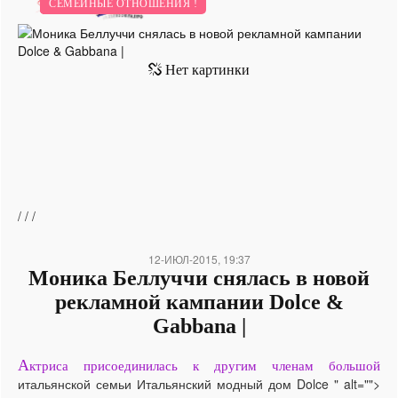
НОВИНКИ.
ЗВЕЗДНЫЙ СТИЛЬ.
МОДНЫЕ ТЕНДЕНЦИИ.
СЕМЕЙНЫЕ ОТНОШЕНИЯ !
/
/
/
12-ИЮЛ-2015, 19:37
Моника Беллуччи снялась в новой
рекламной кампании Dolce &
Gabbana |
А
ктриса присоединилась к другим членам большой
итальянской семьи Итальянский модный дом Dolce " alt="">