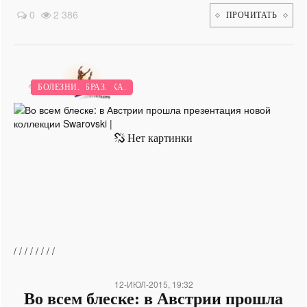
0
2 386
ПРОЧИТАТЬ
ИНТЕРВЬЮ
ПЕРВЫЕ БЛЮДА.
ВТОРЫЕ БЛЮДА.
БЫТОВАЯ ТЕХНИКА.
РАБОТА.
НОВИНКИ.
ВОСПИТАНИЕ.
МЕНЯЕМ ОБРАЗ.
БОЛЕЗНИ.
/
/
/
/
/
/
/
/
12-ИЮЛ-2015, 19:32
Во всем блеске: в Австрии прошла