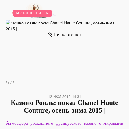
ДОМ.
ЗВЕЗДНЫЙ СТИЛЬ.
НОВИНКИ.
ОБРАЗ ЖИЗНИ.
БОЛЕЗНИ.
/
/
/
/
12-ИЮЛ-2015, 19:31
Казино Рояль: показ Chanel Haute
Couture, осень-зима 2015 |
А
тмосфера роскошного французского казино с мировыми
звездами за игральным столом на показе новой кутюрной