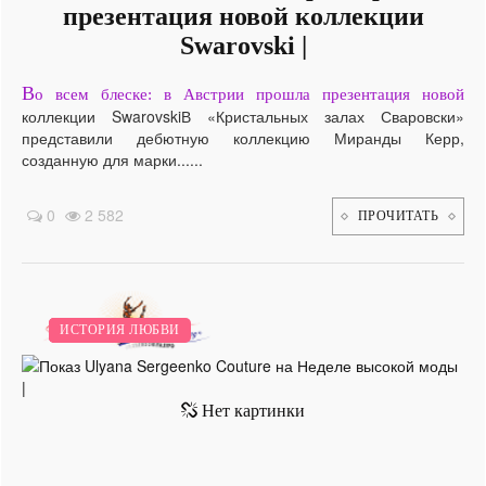
презентация новой коллекции
Swarovski |
В
о всем блеске: в Австрии прошла презентация новой
коллекции SwarovskiВ «Кристальных залах Сваровски»
представили дебютную коллекцию Миранды Керр,
созданную для марки......
0
2 582
ПРОЧИТАТЬ
МОДА.
ВЫСОКАЯ МОДА.
НОВИНКИ.
ИСТОРИЯ ЛЮБВИ