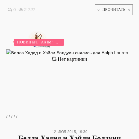
0
2 727
ПРОЧИТАТЬ
МОДНЫЕ ТЕНДЕНЦИИ.
ЗВЕЗДНЫЙ СТИЛЬ.
МАМИНО ЗДОРОВЬЕ.
ВИДЕО.
ЖУРНАЛ "MAXIM"
НОВИНКИ.
/
/
/
/
/
12-ИЮЛ-2015, 19:30
Белла Хадид и Хэйли Болдуин