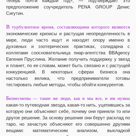
теперь почти каждый год», — подтверждает это
предположение соучредитель PENA GROUP Денис
Сигутин.
В
турбулентное время, составляющими которого являются
экономические кризисы и растущая неопределенность в
мире, люди часто ищут и находят опору именно в
духовных и эзотерических практиках, солидарна с
коллегами соосновательница пиар-агентства BBAgency
Евгения Пруслина. Желание получить поддержку у звезд
и планет, по ее словам, может быть связано и с растущей
конкуренцией. В некоторых сферах бизнеса она
настолько велика, что предприниматели готовы
тестировать любые методы, чтобы обойти конкурентов.
Б
изнесмены — такие же люди, как и мы все, и им нужна
какая-то путеводная звезда, какая-то нить, уцепившись за
которую они объясняют себе, почему они приняли то или
другое решение. За основу решения они берут расклад по
таро, но зачастую объясняют его совершенно другими
вещами: математическим анализом, выкладкой