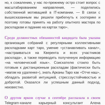
но, к сожалению, у нас по-прежнему остро стоит вопрос с
масштабированием направления, — поделились
собственной мотивацией в IT-компании. — В связи с
вышесказанным мы решили прибегнуть к эзотерике и
поэтому готовы принять на работу опытного мастера по
раскладкам и гаданию на картах таро».
С
реди должностных обязанностей кандидата была указана
организация собраний с регулярными коллективными
раскладками карт таро, умение «устанавливать канал»,
«настраиваться на Кверента и всех участников
расклада», а также переводить полученную информацию
«на человеческий язык». Соискателю стоило быть
готовым к дистанционным раскладам (фактически быть
«магом на удаленке»), знать Арканы Таро как «Отче наш»,
обладать развитой интуицией, стрессоустойчивостью и
добротой. Оказался ли успешным данный подход,
неизвестно.
О
другом ярком случае в сентябре рассказала в своем
Telegram-канале карьерный консультант Алена