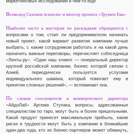
маркетинговых исследований и чем-то еще
В
севолод Сазонов психолог и ментор проекта «Трумен Ева»
Н
аиболее часто к мастерам по раскладкам обращаются с
вопросами о том, стоит ли предпринимателю начинать
новый проект, какой вариант развития компании лучше
выбрать, с каким сотрудником работать и на какой день
назначить важные переговоры, перечисляет собеседница
«Ленты.ру». «Один наш клиент — генеральный директор
крупной российской компании, бизнес которой связан с
Азией, периодически пользуется услугами
индивидуального шамана, который помогает ему в
принятии сложных решений», — вспоминает она.
П
о словам сооснователя и коммерческого директора
«АйдоЛаб» Артема Ступака, вопросы, адресованные
специалистам по таро, могут быть и более прицельными.
Какой продукт принесет максимальную прибыль, какие
риски и трудности могут быть у компании в ближайшие
один-два года, кто из бизнес-партнеров может обмануть,