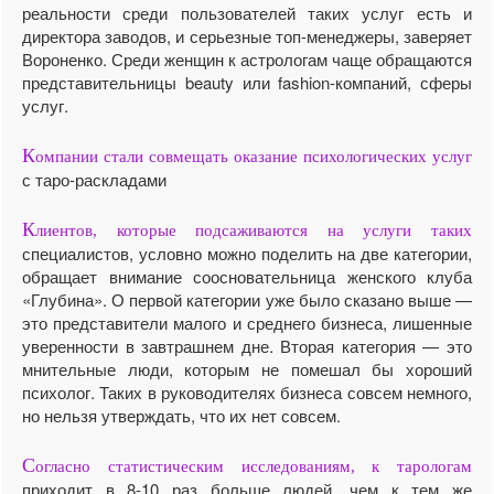
реальности среди пользователей таких услуг есть и
директора заводов, и серьезные топ-менеджеры, заверяет
Вороненко. Среди женщин к астрологам чаще обращаются
представительницы beauty или fashion-компаний, сферы
услуг.
К
омпании стали совмещать оказание психологических услуг
с таро-раскладами
К
лиентов, которые подсаживаются на услуги таких
специалистов, условно можно поделить на две категории,
обращает внимание соосновательница женского клуба
«Глубина». О первой категории уже было сказано выше —
это представители малого и среднего бизнеса, лишенные
уверенности в завтрашнем дне. Вторая категория — это
мнительные люди, которым не помешал бы хороший
психолог. Таких в руководителях бизнеса совсем немного,
но нельзя утверждать, что их нет совсем.
С
огласно статистическим исследованиям, к тарологам
приходит в 8-10 раз больше людей, чем к тем же