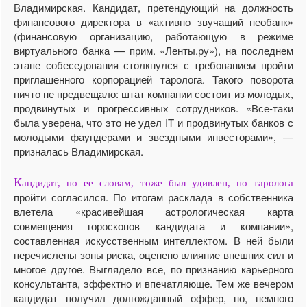
Владимирская. Кандидат, претендующий на должность
финансового директора в «активно звучащий необанк»
(финансовую организацию, работающую в режиме
виртуального банка — прим. «Ленты.ру»), на последнем
этапе собеседования столкнулся с требованием пройти
приглашенного корпорацией таролога. Такого поворота
ничто не предвещало: штат компании состоит из молодых,
продвинутых и прогрессивных сотрудников. «Все-таки
была уверена, что это не удел IT и продвинутых банков с
молодыми фаундерами и звездными инвесторами», —
призналась Владимирская.
К
андидат, по ее словам, тоже был удивлен, но таролога
пройти согласился. По итогам расклада в собственника
влетела «красивейшая астрологическая карта
совмещения гороскопов кандидата и компании»,
составленная искусственным интеллектом. В ней были
перечислены зоны риска, оценено влияние внешних сил и
многое другое. Выглядело все, по признанию карьерного
консультанта, эффектно и впечатляюще. Тем же вечером
кандидат получил долгожданный оффер, но, немного