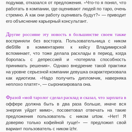
подумав, отказался от предложения. «Что-то я понял, что
работать в компании, где оценивают людей по таро, очень
стремно. А как они работу оценивать будут?» — приводит
его объяснение карьерный консультант.
Д
ругие россияне эту новость в большинстве своем также
восприняли без восторга. Пользовательница с ником
dieStille в комментариях к кейсу Владимирской
вспоминает, что тоже делала расклады в период, когда
боролась с депрессией и «потеряла способность
принимать решения». Однако внедрение такой практики
на уровне серьезной компании девушка охарактеризовала
как идиотизм. «Надо получить дипломчик, наверняка
неплохо платят», — сыронизировала она.
Ф
разой «мой таролог сделал расклад и сказал, что зарплата в
оффере должна быть в два раза больше, иначе вся
энергия уйдет мимо», посоветовал отвечать на такие
предложения пользователь с ником urtow. «Нет! Я
доверяю только кофейной гуще!» — предложил свой
вариант пользователь с ником izhr.