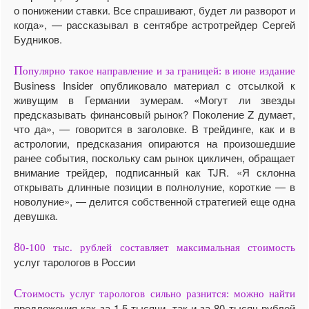
о понижении ставки. Все спрашивают, будет ли разворот и
когда», — рассказывал в сентябре астротрейдер Сергей
Будников.
П
опулярно такое направление и за границей: в июне издание
Business Insider опубликовало материал с отсылкой к
живущим в Германии зумерам. «Могут ли звезды
предсказывать финансовый рынок? Поколение Z думает,
что да», — говорится в заголовке. В трейдинге, как и в
астрологии, предсказания опираются на произошедшие
ранее события, поскольку сам рынок цикличен, обращает
внимание трейдер, подписанный как TJR. «Я склонна
открывать длинные позиции в полнолуние, короткие — в
новолуние», — делится собственной стратегией еще одна
девушка.
8
0-100 тыс. рублей составляет максимальная стоимость
услуг тарологов в России
С
тоимость услуг тарологов сильно разнится: можно найти
предложения как за 1,5 тысячи, так и за 80 тысяч рублей