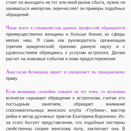
стоит ли выходить на тот или иной рынок сбыта, нужно ли
заниматься импортом, перечисляет он примеры подобных
обращений.
Ч
аще всего к специалистам данных профессий обращаются
преимущественно женщины и больше бизнес из сферы
мягких ниш. Я сама как руководитель организации
(причем юридической) признаю данную науку и с
удовольствием обращаюсь к услугам астролога. Делаю
расчет на знаковые события и знаю предостережения
А
настасия Кузнецова юрист и специалист по гражданскому
праву
Е
сли женщины спокойно говорят на эту тему, то мужчины
всячески скрывают обращение к астрологам, считая это
постыдным занятием, обращает внимание
соосновательница женского клуба «Глубина», мастер
рейки и автор духовных практик Екатерина Вороненко. Из-
за этого бытует представление, что подобные паттерны
свойственны скорее женскому полу, заключает она. В