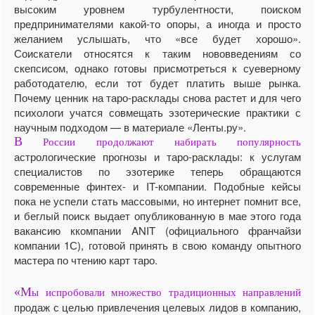
высоким уровнем турбулентности, поиском
предпринимателями какой-то опоры, а иногда и просто
желанием услышать, что «все будет хорошо».
Соискатели относятся к таким нововведениям со
скепсисом, однако готовы присмотреться к суеверному
работодателю, если тот будет платить выше рынка.
Почему ценник на таро-расклады снова растет и для чего
психологи учатся совмещать эзотерические практики с
научным подходом — в материале «Ленты.ру».
В
России продолжают набирать популярность
астрологические прогнозы и таро-расклады: к услугам
специалистов по эзотерике теперь обращаются
современные финтех- и IT-компании. Подобные кейсы
пока не успели стать массовыми, но интернет помнит все,
и беглый поиск выдает опубликованную в мае этого года
вакансию ккомпании ANIT (официального франчайзи
компании 1С), готовой принять в свою команду опытного
мастера по чтению карт таро.
«М
ы испробовали множество традиционных направлений
продаж с целью привлечения целевых лидов в компанию,