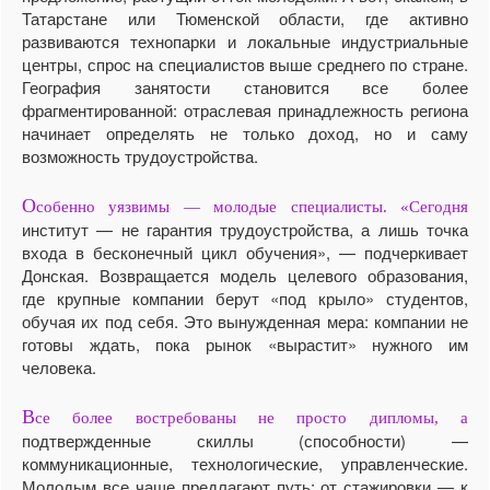
Татарстане или Тюменской области, где активно
развиваются технопарки и локальные индустриальные
центры, спрос на специалистов выше среднего по стране.
География занятости становится все более
фрагментированной: отраслевая принадлежность региона
начинает определять не только доход, но и саму
возможность трудоустройства.
О
собенно уязвимы — молодые специалисты. «Сегодня
институт — не гарантия трудоустройства, а лишь точка
входа в бесконечный цикл обучения», — подчеркивает
Донская. Возвращается модель целевого образования,
где крупные компании берут «под крыло» студентов,
обучая их под себя. Это вынужденная мера: компании не
готовы ждать, пока рынок «вырастит» нужного им
человека.
В
се более востребованы не просто дипломы, а
подтвержденные скиллы (способности) —
коммуникационные, технологические, управленческие.
Молодым все чаще предлагают путь: от стажировки — к