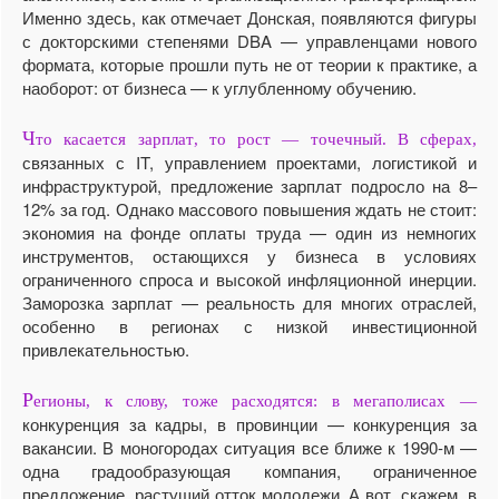
Именно здесь, как отмечает Донская, появляются фигуры
с докторскими степенями DBA — управленцами нового
формата, которые прошли путь не от теории к практике, а
наоборот: от бизнеса — к углубленному обучению.
Ч
то касается зарплат, то рост — точечный. В сферах,
связанных с IT, управлением проектами, логистикой и
инфраструктурой, предложение зарплат подросло на 8–
12% за год. Однако массового повышения ждать не стоит:
экономия на фонде оплаты труда — один из немногих
инструментов, остающихся у бизнеса в условиях
ограниченного спроса и высокой инфляционной инерции.
Заморозка зарплат — реальность для многих отраслей,
особенно в регионах с низкой инвестиционной
привлекательностью.
Р
егионы, к слову, тоже расходятся: в мегаполисах —
конкуренция за кадры, в провинции — конкуренция за
вакансии. В моногородах ситуация все ближе к 1990-м —
одна градообразующая компания, ограниченное
предложение, растущий отток молодежи. А вот, скажем, в