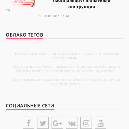
начинающих: пошаговая
инструкция
12-ИЮН-2015, 14:43
ОБЛАКО ТЕГОВ
-- Начинайте делать все, что вы можете сделать – и даже то, о чем можете
хотя бы мечтать.
-- Все дело в мыслях. Мысль — начало всего. И мыслями можно управлять.
И поэтому главное дело совершенствования: работать над мыслями.
-- Идите уверенно по направлению к мечте. Живите той жизнью, которую вы
сами себе придумали.
-- Самое большое богатство — это ум. Самая большая нищета — глупость.
Из всех страхов самый пугающий — самолюбование.
СОЦИАЛЬНЫЕ СЕТИ
-- Лучшее, что можно сделать с хорошим советом, это пропустить его мимо
ушей. Он никогда не бывает полезен никому, кроме того, кто его дал.
-- Люблю давать советы и очень не люблю, когда их дают мне.
{UNIPLACE}