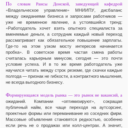
П
о словам Раисы Донской, заведующей кафедрой
«Владельческое управление» МНИИПУ, дисбаланс
между ожиданиями бизнеса и запросами работников —
уже не временное явление, а устоявшийся тренд:
«Работодатель хочет взять опытного специалиста за
вменяемые деньги, а сотрудник каждый новый переход
рассматривает как обязательное повышение зарплаты.
Где-то на этом узком мосту интересов начинается
пробка». В советское время частая смена работы
считалась карьерным минусом, сегодня — это почти
условие успеха. И в то же время работодатель уже
научился читать между строк резюме, где скачки каждые
полгода — признак не гибкости, а контрактного мышления,
не всегда выгодного бизнесу.
Ф
ормирующаяся модель рынка — это рынок не вакансий, а
ожиданий. Компании «оптимизируют», сокращая
публичный найм, все чаще переходя на аутсорсинг,
проектные формы или переманивание из соседних фирм.
Массовые объявления становятся редкостью, особенно
если речь не о продажах или колл-центрах. А значит,