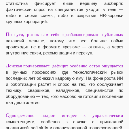
статистика фиксирует лишь вершину айсберга:
фактический спрос на специалистов уходит в тень —
либо в серые схемы, либо в закрытые HR-воронки
крупных корпораций.
П
о сути, рынок сам себя «разбалансировал»: публичных
вакансий меньше, потому что все больше найма
происходит не в формате «резюме — отклик», а через
внутренние связи, рекомендации и перекуп.
Д
онская подчеркивает: дефицит особенно остро ощущается
в ручных профессиях, где технологический рывок
последних лет обнажил кадровую яму. На фоне роста ИИ
и роботизации растет и спрос на тех, кто обслуживает
технику: сварщиков, наладчиков, специалистов по
оборудованию — тех, кого массово не готовили последние
два десятилетия.
О
дновременно подрос интерес к управленческим
компетенциям, особенно в связке с прикладной
аналитикой, soft skills и организационной трансформацией.