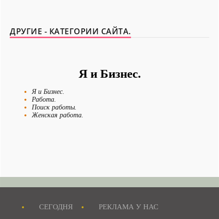
ДРУГИЕ - КАТЕГОРИИ САЙТА.
Я и Бизнес.
Я и Бизнес.
Работа.
Поиск работы.
Женская работа.
Новости - Сегодня.
Я и Отдых.
Я и Мои истории.
Я и Домашние Питомцы.
Смешные истории.
Журнал "MAXIM"
Я Невеста
СЕГОДНЯ
РЕКЛАМА У НАС
Я и Бизнес.
Я и Рукоделие.