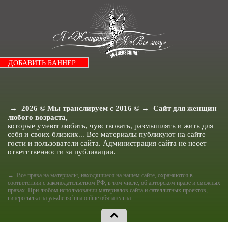
Я и Отношения.
Я как Звезда.
Я и Красота.
Я и Мода.
Досуг и хобби..
Я и Ищу ответа.
Я и Секс.
ДОБАВИТЬ БАННЕР
Я и Кухня.
Я и Муж.
Я и Дети.
Я и Здоровье.
Я и Дом.
Я Женщина - Разное.
→
2026
© Мы транслируем с 2016 © → Сайт для женщин
любого возраста,
которые умеют любить, чувствовать, размышлять и жить для
себя и своих близких... Все материалы публикуют на сайте
гости и пользователи сайта. Администрация сайта не несет
ответственности за публикации.
→ Все права на материалы, находящиеся на нашем сайте, охраняются в
соответствии с законодательством РФ, в том числе, об авторском праве и смежных
правах. При любом использовании материалов сайта и сателлитных проектов,
гиперссылка на ya-zhenschina.online обязательна.