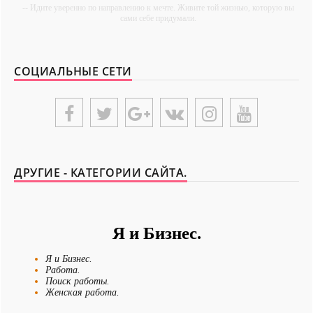
-- Идите уверенно по направлению к мечте. Живите той жизнью, которую вы
сами себе придумали.
-- Самое большое богатство — это ум. Самая большая нищета — глупость.
Из всех страхов самый пугающий — самолюбование.
СОЦИАЛЬНЫЕ СЕТИ
-- Лучшее, что можно сделать с хорошим советом, это пропустить его мимо
ушей. Он никогда не бывает полезен никому, кроме того, кто его дал.
-- Люблю давать советы и очень не люблю, когда их дают мне.
{UNIPLACE}
ДРУГИЕ - КАТЕГОРИИ САЙТА.
Я и Бизнес.
Я и Бизнес.
Работа.
Поиск работы.
Женская работа.