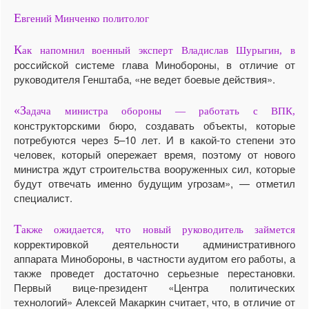
Е
вгений Минченко политолог
К
ак напомнил военный эксперт Владислав Шурыгин, в
российской системе глава Минобороны, в отличие от
руководителя Генштаба, «не ведет боевые действия».
«З
адача министра обороны — работать с ВПК,
конструкторскими бюро, создавать объекты, которые
потребуются через 5–10 лет. И в какой-то степени это
человек, который опережает время, поэтому от нового
министра ждут строительства вооруженных сил, которые
будут отвечать именно будущим угрозам», — отметил
специалист.
Т
акже ожидается, что новый руководитель займется
корректировкой деятельности административного
аппарата Минобороны, в частности аудитом его работы, а
также проведет достаточно серьезные перестановки.
Первый вице-президент «Центра политических
технологий» Алексей Макаркин считает, что, в отличие от