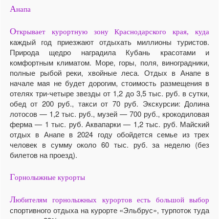
А
напа
О
ткрывает курортную зону Краснодарского края, куда
каждый год приезжают отдыхать миллионы туристов.
Природа щедро наградила Кубань красотами и
комфортным климатом. Море, горы, поля, виноградники,
полные рыбой реки, хвойные леса. Отдых в Анапе в
начале мая не будет дорогим, стоимость размещения в
отелях три-четыре звезды от 1,2 до 3,5 тыс. руб. в сутки,
обед от 200 руб., такси от 70 руб. Экскурсии: Долина
лотосов — 1,2 тыс. руб., музей — 700 руб., крокодиловая
ферма — 1 тыс. руб. Аквапарки — 1,2 тыс. руб. Майский
отдых в Анапе в 2024 году обойдется семье из трех
человек в сумму около 60 тыс. руб. за неделю (без
билетов на проезд).
Г
орнолыжные курорты
Л
юбителям горнолыжных курортов есть большой выбор
спортивного отдыха на курорте «Эльбрус», турпоток туда