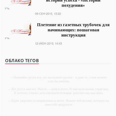
истории успеха - «Истории
похудения»
09-СЕН-2015, 15:22
Плетение из газетных трубочек для
начинающих: пошаговая
инструкция
12-ИЮН-2015, 14:43
ОБЛАКО ТЕГОВ
-- Начинайте делать все, что вы можете сделать – и даже то, о чем можете
хотя бы мечтать.
-- Все дело в мыслях. Мысль — начало всего. И мыслями можно управлять.
И поэтому главное дело совершенствования: работать над мыслями.
-- Идите уверенно по направлению к мечте. Живите той жизнью, которую вы
сами себе придумали.
-- Самое большое богатство — это ум. Самая большая нищета — глупость.