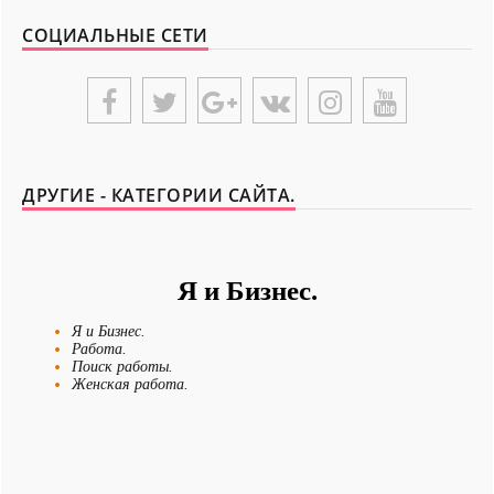
Из всех страхов самый пугающий — самолюбование.
СОЦИАЛЬНЫЕ СЕТИ
-- Лучшее, что можно сделать с хорошим советом, это пропустить его мимо
ушей. Он никогда не бывает полезен никому, кроме того, кто его дал.
-- Люблю давать советы и очень не люблю, когда их дают мне.
{UNIPLACE}
ДРУГИЕ - КАТЕГОРИИ САЙТА.
Я и Бизнес.
Я и Бизнес.
Работа.
Поиск работы.
Женская работа.
Новости - Сегодня.
Я и Отдых.