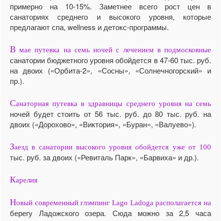
примерно на 10-15%. Заметнее всего рост цен в
санаториях среднего и высокого уровня, которые
предлагают спа, wellness и детокс-программы.
В
мае путевка на семь ночей с лечением в подмосковные
санатории бюджетного уровня обойдется в 47-60 тыс. руб.
на двоих («Орбита-2», «Сосны», «Солнечногорский» и
пр.).
С
анаторная путевка в здравницы среднего уровня на семь
ночей будет стоить от 56 тыс. руб. до 80 тыс. руб. на
двоих («Дорохово», «Виктория», «Буран», «Валуево»).
З
аезд в санатории высокого уровня обойдется уже от 100
тыс. руб. за двоих («Ревиталь Парк», «Барвиха» и др.).
К
арелия
Н
овый современный глэмпинг Lago Ladoga располагается на
берегу Ладожского озера. Сюда можно за 2,5 часа