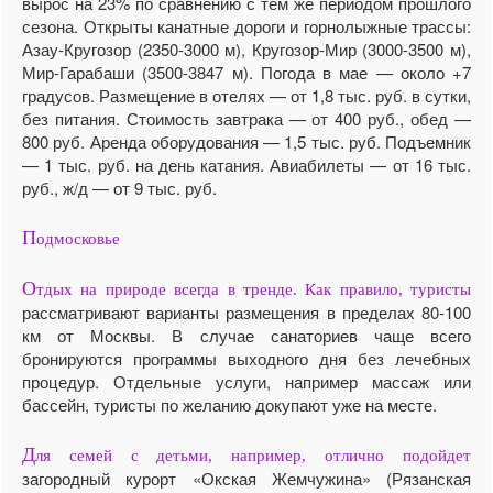
вырос на 23% по сравнению с тем же периодом прошлого
сезона. Открыты канатные дороги и горнолыжные трассы:
Азау-Кругозор (2350-3000 м), Кругозор-Мир (3000-3500 м),
Мир-Гарабаши (3500-3847 м). Погода в мае — около +7
градусов. Размещение в отелях — от 1,8 тыс. руб. в сутки,
без питания. Стоимость завтрака — от 400 руб., обед —
800 руб. Аренда оборудования — 1,5 тыс. руб. Подъемник
— 1 тыс. руб. на день катания. Авиабилеты — от 16 тыс.
руб., ж/д — от 9 тыс. руб.
П
одмосковье
О
тдых на природе всегда в тренде. Как правило, туристы
рассматривают варианты размещения в пределах 80-100
км от Москвы. В случае санаториев чаще всего
бронируются программы выходного дня без лечебных
процедур. Отдельные услуги, например массаж или
бассейн, туристы по желанию докупают уже на месте.
Д
ля семей с детьми, например, отлично подойдет
загородный курорт «Окская Жемчужина» (Рязанская