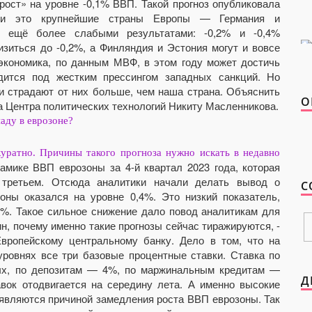
рост» на уровне -0,1% ВВП. Такой прогноз опубликовала
При это крупнейшие страны Европы — Германия и
с ещё более слабыми результатами: -0,2% и -0,4%
зиться до -0,2%, а Финляндия и Эстония могут и вовсе
 экономика, по данным МВФ, в этом году может достичь
дится под жестким прессингом западных санкций. Но
ии страдают от них больше, чем наша страна. Объяснить
О
а Центра политических технологий Никиту Масленникова.
аду в еврозоне?
уратно. Причины такого прогноза нужно искать в недавно
мике ВВП еврозоны за 4-й квартал 2023 года, которая
 третьем. Отсюда аналитики начали делать вывод о
С
оны оказался на уровне 0,4%. Это низкий показатель,
3%. Такое сильное снижение дало повод аналитикам для
н, почему именно такие прогнозы сейчас тиражируются, -
вропейскому центральному банку. Дело в том, что на
ровнях все три базовые процентные ставки. Ставка по
вых, по депозитам — 4%, по маржинальным кредитам —
Д
авок отодвигается на середину лета. А именно высокие
 являются причиной замедления роста ВВП еврозоны. Так