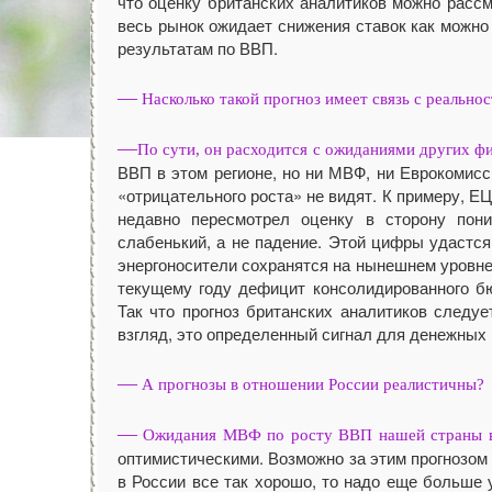
что оценку британских аналитиков можно рассм
весь рынок ожидает снижения ставок как можно
результатам по ВВП.
—
Насколько такой прогноз имеет связь с реально
—
По сути, он расходится с ожиданиями других ф
ВВП в этом регионе, но ни МВФ, ни Еврокомисс
«отрицательного роста» не видят. К примеру, Е
недавно пересмотрел оценку в сторону пон
слабенький, а не падение. Этой цифры удастся
энергоносители сохранятся на нынешнем уровне
текущему году дефицит консолидированного бю
Так что прогноз британских аналитиков следу
взгляд, это определенный сигнал для денежных 
—
А прогнозы в отношении России реалистичны?
—
Ожидания МВФ по росту ВВП нашей страны в 
оптимистическими. Возможно за этим прогнозом
в России все так хорошо, то надо еще больше 