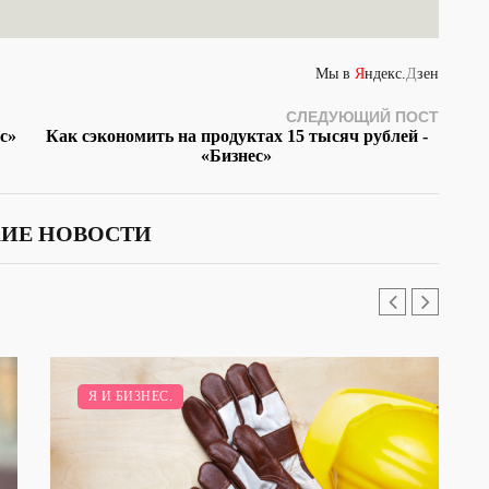
Мы в
Я
ндекс.
Д
зен
СЛЕДУЮЩИЙ ПОСТ
с»
Как сэкономить на продуктах 15 тысяч рублей -
«Бизнес»
ИЕ НОВОСТИ
Я И БИЗНЕС.