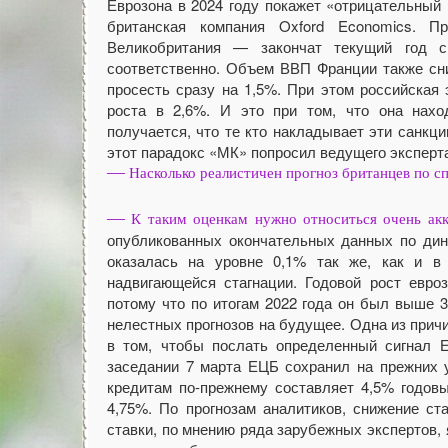
Еврозона в 2024 году покажет «отрицательный 
британская компания Oxford Economics. 
Великобритания — закончат текущий год 
соответственно. Объем ВВП Франции также сни
просесть сразу на 1,5%. При этом российская
роста в 2,6%. И это при том, что она нахо
получается, что те кто накладывает эти санкц
этот парадокс «МК» попросил ведущего эксперт
—
Насколько реалистичен прогноз британцев по сп
—
К таким оценкам нужно относиться очень акк
опубликованных окончательных данных по дина
оказалась на уровне 0,1% так же, как и в
надвигающейся стагнации. Годовой рост евроз
потому что по итогам 2022 года он был выше 
нелестных прогнозов на будущее. Одна из причи
в том, чтобы послать определенный сигнал Е
заседании 7 марта ЕЦБ сохранил на прежних у
кредитам по-прежнему составляет 4,5% годо
4,75%. По прогнозам аналитиков, снижение ст
ставки, по мнению ряда зарубежных экспертов,