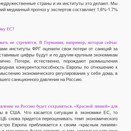
м недружественные страны и их институты это делают. Мы
ний медианный прогноз у экспертов составляет 1,6%-1.7%
ику ЕС?
ать не стремятся. В Германии, например, которая сейчас
ами институты ФРГ оценили свои потери от санкций за
поставимые цифры будут и по другим крупным экономикам
ично. Потери, естественно, порождают размышления
ародная конкурентоспособность Европы по отношению к
мыслению экономического регулирования у себя дома, в
йшего санкционного давления на Россию.
вление на Россию будет сохраняться. «Красной линией» для
ры в США. Что касается ситуации в экономике ЕС, то
ЕЦБ снова придется переоценивать темп экономического
ыстро Европа приближается к своим «красным линиям»
: в мае можно будет говорить о том, насколько серьезно