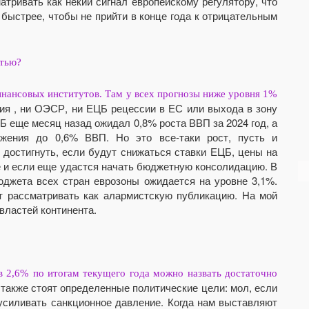
атривать как некий сигнал европейскому регулятору, что
 быстрее, чтобы не прийти в конце года к отрицательным
стью?
инансовых институтов. Там у всех прогнозы ниже уровня 1%
ия , ни ОЭСР, ни ЕЦБ рецессии в ЕС или выхода в зону
ЦБ еще месяц назад ожидал 0,8% роста ВВП за 2024 год, а
ижения до 0,6% ВВП. Но это все-таки рост, пусть и
 достигнуть, если будут снижаться ставки ЕЦБ, цены на
 и если еще удастся начать бюджетную консолидацию. В
джета всех стран еврозоны ожидается на уровне 3,1%.
ет рассматривать как алармистскую публикацию. На мой
властей континента.
2,6% по итогам текущего года можно назвать достаточно
 также стоят определенные политические цели: мол, если
усиливать санкционное давление. Когда нам выставляют