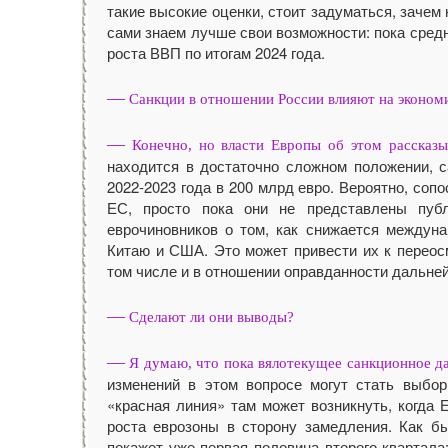
такие высокие оценки, стоит задуматься, заче
сами знаем лучше свои возможности: пока сред
роста ВВП по итогам 2024 года.
—
Санкции в отношении России влияют на эконом
—
Конечно, но власти Европы об этом рассказыв
находится в достаточно сложном положении, с
2022-2023 года в 200 млрд евро. Вероятно, со
ЕС, просто пока они не представлены публ
еврочиновников о том, как снижается междун
Китаю и США. Это может привести их к переос
том числе и в отношении оправданности дальне
—
Сделают ли они выводы?
—
Я думаю, что пока вялотекущее санкционное да
изменений в этом вопросе могут стать выбо
«красная линия» там может возникнуть, когда 
роста еврозоны в сторону замедления. Как б
покажет уже первая половина второго квартала