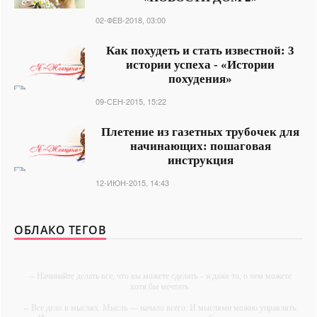
02-ФЕВ-2018, 03:00
Как похудеть и стать известной: 3
истории успеха - «Истории
похудения»
09-СЕН-2015, 15:22
Плетение из газетных трубочек для
начинающих: пошаговая
инструкция
12-ИЮН-2015, 14:43
ОБЛАКО ТЕГОВ
-- Начинайте делать все, что вы можете сделать – и даже то, о чем можете
хотя бы мечтать.
-- Все дело в мыслях. Мысль — начало всего. И мыслями можно управлять.