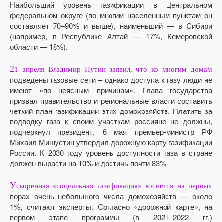
Наибольший уровень газификации в Центральном
федеральном округе (по многим населенным пунктам он
составляет 70–90% и выше), наименьший — в Сибири
(например, в Республике Алтай — 17%, Кемеровской
области — 18%).
2
1 апреля Владимир Путин заявил, что ко многим домам
подведены газовые сети – однако доступа к газу люди не
имеют «по неясным причинам». Глава государства
призвал правительство и региональные власти составить
четкий план газификации этих домохозяйств. Платить за
подводку газа к своим участкам россияне не должны,
подчеркнул президент. 6 мая премьер-министр РФ
Михаил Мишустин утвердил дорожную карту газификации
России. К 2030 году уровень доступности газа в стране
должен вырасти на 10% и достичь почти 83%.
У
скоренная «социальная газификация» коснется на первых
порах очень небольшого числа домохозяйств — около
1%, считают эксперты. Согласно «дорожной карте», на
первом этапе программы (в 2021–2022 гг.)