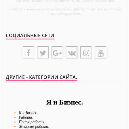
И поэтому главное дело совершенствования: работать над мыслями.
-- Идите уверенно по направлению к мечте. Живите той жизнью, которую вы
сами себе придумали.
-- Самое большое богатство — это ум. Самая большая нищета — глупость.
Из всех страхов самый пугающий — самолюбование.
СОЦИАЛЬНЫЕ СЕТИ
-- Лучшее, что можно сделать с хорошим советом, это пропустить его мимо
ушей. Он никогда не бывает полезен никому, кроме того, кто его дал.
-- Люблю давать советы и очень не люблю, когда их дают мне.
{UNIPLACE}
ДРУГИЕ - КАТЕГОРИИ САЙТА.
Я и Бизнес.
Я и Бизнес.
Работа.
Поиск работы.
Женская работа.