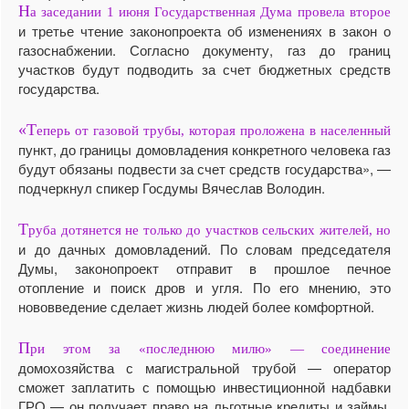
Н
а заседании 1 июня Государственная Дума провела второе
и третье чтение законопроекта об изменениях в закон о
газоснабжении. Согласно документу, газ до границ
участков будут подводить за счет бюджетных средств
государства.
«Т
еперь от газовой трубы, которая проложена в населенный
пункт, до границы домовладения конкретного человека газ
будут обязаны подвести за счет средств государства», —
подчеркнул спикер Госдумы Вячеслав Володин.
Т
руба дотянется не только до участков сельских жителей, но
и до дачных домовладений. По словам председателя
Думы, законопроект отправит в прошлое печное
отопление и поиск дров и угля. По его мнению, это
нововведение сделает жизнь людей более комфортной.
П
ри этом за «последнюю милю» — соединение
домохозяйства с магистральной трубой — оператор
сможет заплатить с помощью инвестиционной надбавки
ГРО — он получает право на льготные кредиты и займы.