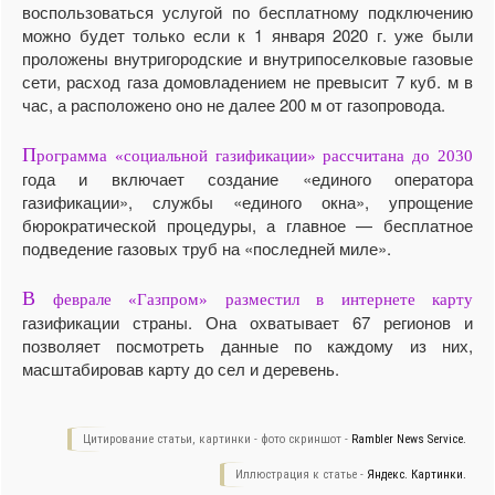
воспользоваться услугой по бесплатному подключению
можно будет только если к 1 января 2020 г. уже были
проложены внутригородские и внутрипоселковые газовые
сети, расход газа домовладением не превысит 7 куб. м в
час, а расположено оно не далее 200 м от газопровода.
П
рограмма «социальной газификации» рассчитана до 2030
года и включает создание «единого оператора
газификации», службы «единого окна», упрощение
бюрократической процедуры, а главное — бесплатное
подведение газовых труб на «последней миле».
В
феврале «Газпром» разместил в интернете карту
газификации страны. Она охватывает 67 регионов и
позволяет посмотреть данные по каждому из них,
масштабировав карту до сел и деревень.
Цитирование статьи, картинки - фото скриншот -
Rambler News Service.
Иллюстрация к статье -
Яндекс. Картинки.