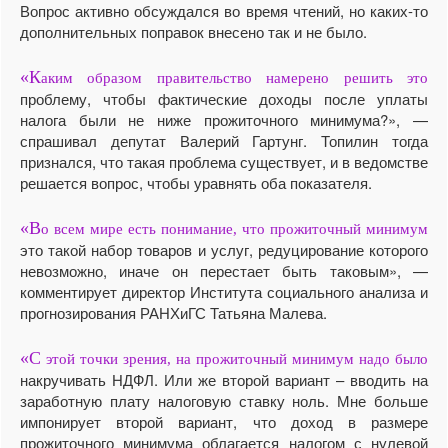
Вопрос активно обсуждался во время чтений, но каких-то
дополнительных поправок внесено так и не было.
«К
аким образом правительство намерено решить это
проблему, чтобы фактические доходы после уплаты
налога были не ниже прожиточного минимума?», —
спрашивал депутат Валерий Гартунг. Топилин тогда
признался, что такая проблема существует, и в ведомстве
решается вопрос, чтобы уравнять оба показателя.
«В
о всем мире есть понимание, что прожиточный минимум
это такой набор товаров и услуг, редуцирование которого
невозможно, иначе он перестает быть таковым», —
комментирует директор Института социального анализа и
прогнозирования РАНХиГС Татьяна Малева.
«С
этой точки зрения, на прожиточный минимум надо было
накручивать НДФЛ. Или же второй вариант – вводить на
заработную плату налоговую ставку ноль. Мне больше
импонирует второй вариант, что доход в размере
прожиточного минимума облагается налогом с нулевой