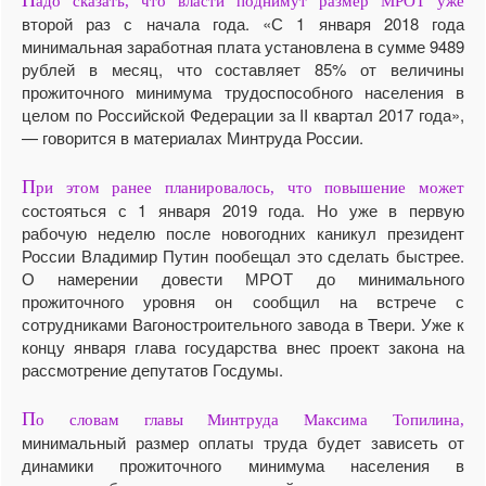
адо сказать, что власти поднимут размер МРОТ уже
второй раз с начала года. «С 1 января 2018 года
минимальная заработная плата установлена в сумме 9489
рублей в месяц, что составляет 85% от величины
прожиточного минимума трудоспособного населения в
целом по Российской Федерации за II квартал 2017 года»,
— говорится в материалах Минтруда России.
П
ри этом ранее планировалось, что повышение может
состояться с 1 января 2019 года. Но уже в первую
рабочую неделю после новогодних каникул президент
России Владимир Путин пообещал это сделать быстрее.
О намерении довести МРОТ до минимального
прожиточного уровня он сообщил на встрече с
сотрудниками Вагоностроительного завода в Твери. Уже к
концу января глава государства внес проект закона на
рассмотрение депутатов Госдумы.
П
о словам главы Минтруда Максима Топилина,
минимальный размер оплаты труда будет зависеть от
динамики прожиточного минимума населения в